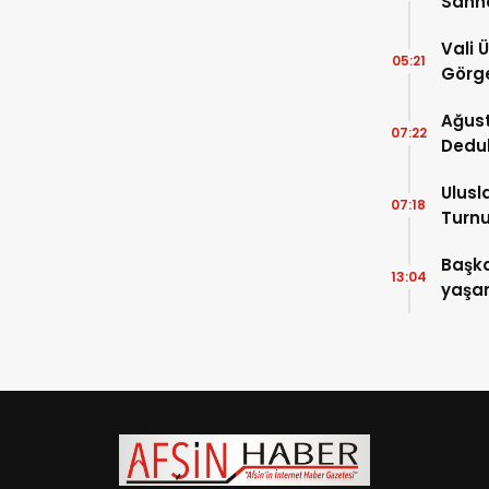
Sahn
Vali 
05:21
Görge
Müdür
Ağust
07:22
Dedu
Ulusl
07:18
Turnu
Tama
Başka
13:04
yaşam
ziyare