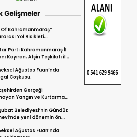
k Gelişmeler
r Of Kahramanmaraş”
rarası Yol Bisikleti
uvası Tamamlandı.
ar Parti Kahramanmaraş İl
nı Kayıran, Afşin Teşkilatı ile
tu.
eksel Ağustos Fuarı’nda
gal Coşkusu.
şehirden Gerçeği
mayan Yangın ve Kurtarma
katı.
şubat Belediyesi’nin Gündüz
evi’nde yeni dönemin ön
ları başladı.
eksel Ağustos Fuarı’nda