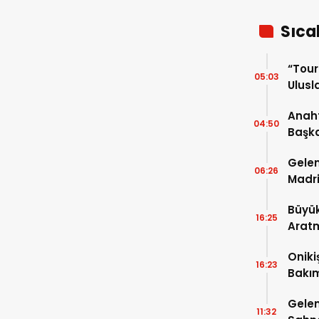
Sıca
“Tou
05:03
Ulusla
Turn
Anaht
04:50
Başka
buluş
Gelen
06:26
Madri
Büyük
16:25
Arat
Tatbi
Oniki
16:23
Bakım
kayıt
Gelen
11:32