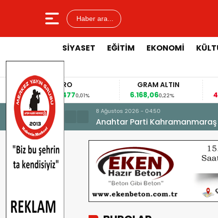
Haber ara...
SİYASET
EĞİTİM
EKONOMİ
KÜLT
EURO
GRAM ALTIN
53,8477
6.168,06
42
%
0,01%
0,22%
8 Ağustos 2026 - 04:50
Anahtar Parti Kahramanmaraş İl 