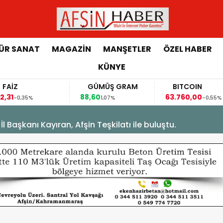
ÜR SANAT
MAGAZİN
MANŞETLER
ÖZEL HABER
KÜNYE
FAİZ
GÜMÜŞ GRAM
BITCOIN
,31
88,60
63.760,00
-0,35%
1,07%
-0,55%
Başkanı Kayıran, Afşin Teşkilatı ile buluştu.