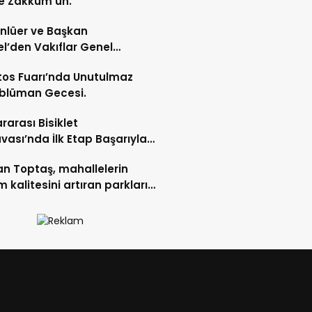
e Zakkum’un.
Ünlüer ve Başkan
l’den Vakıflar Genel
lüğü’ne ziyaret.
os Fuarı’nda Unutulmaz
blüman Gecesi.
ararası Bisiklet
vası’nda İlk Etap Başarıyla
mlandı.
n Toptaş, mahallelerin
 kalitesini artıran parkları
t etti.