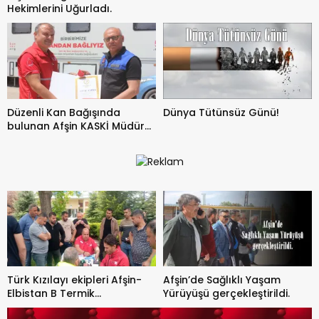
Hekimlerini Uğurladı.
Düzenli Kan Bağışında
Dünya Tütünsüz Günü!
bulunan Afşin KASKİ Müdürü
Altın Madalya ile
ödüllendirildi.
Türk Kızılayı ekipleri Afşin-
Afşin’de Sağlıklı Yaşam
Elbistan B Termik
Yürüyüşü gerçekleştirildi.
Santralinde Kan bağışlarını