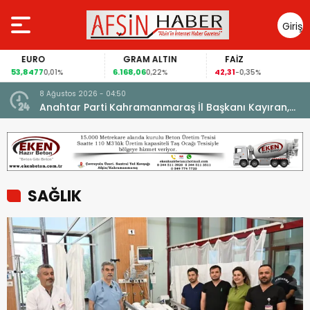
Giriş
Yap
EURO
GRAM ALTIN
FAİZ
53,8477
6.168,06
42,31
0,01%
0,22%
-0,35%
8 Ağustos 2026 - 04:50
ikleti
Anahtar Parti Kahramanmaraş İl Başkanı Kayıran,
Afşin Teşkilatı ile buluştu.
SAĞLIK