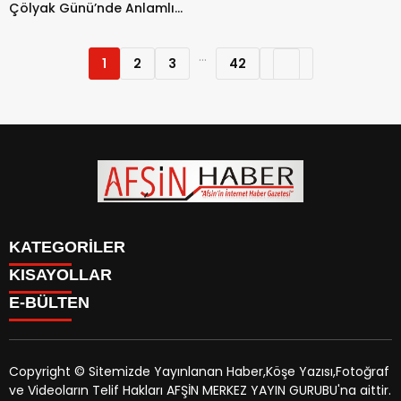
Çölyak Günü’nde Anlamlı
Farkındalık Programı.
...
1
2
3
42
KATEGORİLER
KISAYOLLAR
SİYASET
E-BÜLTEN
EĞİTİM
SİYASET
EKONOMİ
EĞİTİM
KÜLTÜR SANAT
EKONOMİ
MAGAZİN
Copyright © Sitemizde Yayınlanan Haber,Köşe Yazısı,Fotoğraf
KÜLTÜR SANAT
MANŞETLER
ve Videoların Telif Hakları AFŞİN MERKEZ YAYIN GURUBU'na aittir.
MAGAZİN
afsinhaber.com
e-bültenine abone olarak, tarafınıza haber,