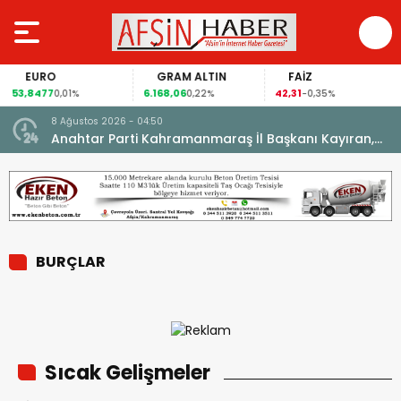
EURO
GRAM ALTIN
FAİZ
53,8477
6.168,06
42,31
0,01%
0,22%
-0,35%
8 Ağustos 2026 - 04:50
ikleti
Anahtar Parti Kahramanmaraş İl Başkanı Kayıran,
Afşin Teşkilatı ile buluştu.
BURÇLAR
Sıcak Gelişmeler