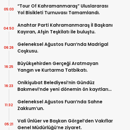
“Tour Of Kahramanmaraş” Uluslararası
05:03
Yol Bisikleti Turnuvası Tamamlandı.
Anahtar Parti Kahramanmaraş İl Başkanı
04:50
Kayıran, Afşin Teşkilatı ile buluştu.
Geleneksel Ağustos Fuarı’nda Madrigal
06:26
Coşkusu.
Büyükşehirden Gerçeği Aratmayan
16:25
Yangın ve Kurtarma Tatbikatı.
Onikişubat Belediyesi’nin Gündüz
16:23
Bakımevi’nde yeni dönemin ön kayıtları
başladı.
Geleneksel Ağustos Fuarı’nda Sahne
11:32
Zakkum’un.
Vali Ünlüer ve Başkan Görgel’den Vakıflar
05:21
Genel Müdürlüğü’ne ziyaret.