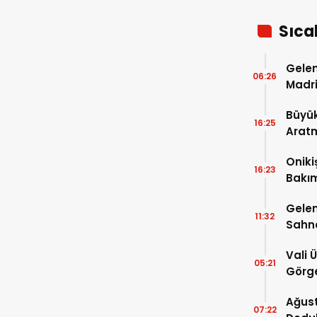
Sıca
Gelen
06:26
Madri
Büyük
16:25
Arat
Tatbi
Oniki
16:23
Bakım
kayıt
Gelen
11:32
Sahn
Vali 
05:21
Görge
Müdür
Ağust
07:22