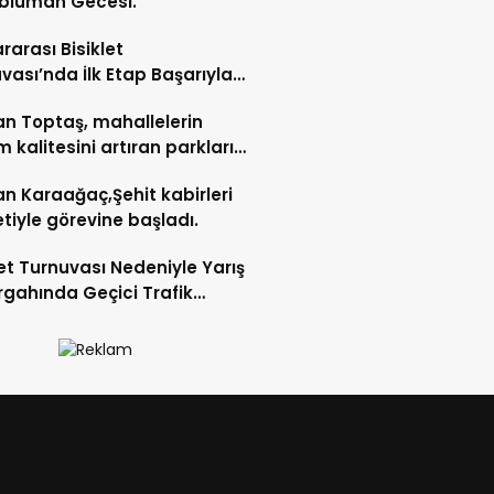
blüman Gecesi.
ararası Bisiklet
vası’nda İlk Etap Başarıyla
mlandı.
n Toptaş, mahallelerin
 kalitesini artıran parkları
t etti.
n Karaağaç,Şehit kabirleri
etiyle görevine başladı.
let Turnuvası Nedeniyle Yarış
gahında Geçici Trafik
lemelerine Gidilecek!.