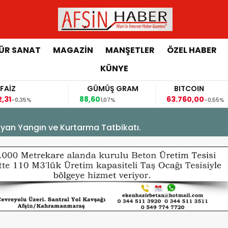
ÜR SANAT
MAGAZİN
MANŞETLER
ÖZEL HABER
KÜNYE
FAİZ
GÜMÜŞ GRAM
BITCOIN
,31
88,60
63.760,00
-0,35%
1,07%
-0,55%
yan Yangın ve Kurtarma Tatbikatı.