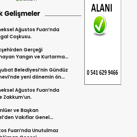
k Gelişmeler
eksel Ağustos Fuarı’nda
gal Coşkusu.
şehirden Gerçeği
mayan Yangın ve Kurtarma
katı.
şubat Belediyesi’nin Gündüz
evi’nde yeni dönemin ön
ları başladı.
eksel Ağustos Fuarı’nda
e Zakkum’un.
Ünlüer ve Başkan
l’den Vakıflar Genel
lüğü’ne ziyaret.
os Fuarı’nda Unutulmaz