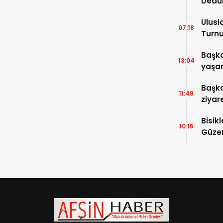
Dedu
Ulusl
07:18
Turnu
Tama
Başka
13:04
yaşam
ziyare
Başka
11:48
ziyar
Bisik
10:15
Güzer
Düzen