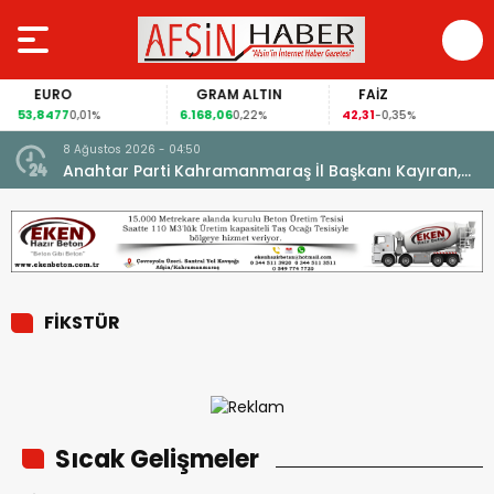
EURO
GRAM ALTIN
FAİZ
53,8477
6.168,06
42,31
0,01%
0,22%
-0,35%
8 Ağustos 2026 - 04:50
ikleti
Anahtar Parti Kahramanmaraş İl Başkanı Kayıran,
Afşin Teşkilatı ile buluştu.
FİKSTÜR
Sıcak Gelişmeler