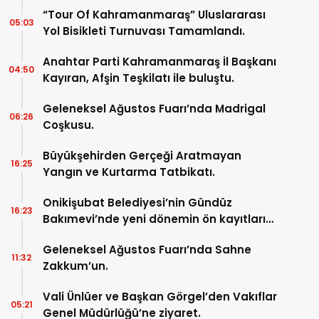
“Tour Of Kahramanmaraş” Uluslararası
05:03
Yol Bisikleti Turnuvası Tamamlandı.
Anahtar Parti Kahramanmaraş İl Başkanı
04:50
Kayıran, Afşin Teşkilatı ile buluştu.
Geleneksel Ağustos Fuarı’nda Madrigal
06:26
Coşkusu.
Büyükşehirden Gerçeği Aratmayan
16:25
Yangın ve Kurtarma Tatbikatı.
Onikişubat Belediyesi’nin Gündüz
16:23
Bakımevi’nde yeni dönemin ön kayıtları
başladı.
Geleneksel Ağustos Fuarı’nda Sahne
11:32
Zakkum’un.
Vali Ünlüer ve Başkan Görgel’den Vakıflar
05:21
Genel Müdürlüğü’ne ziyaret.