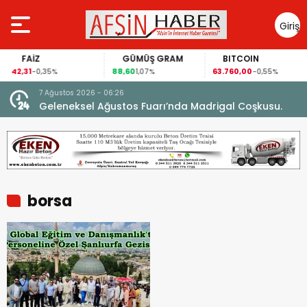
Giriş
Yap
FAİZ
GÜMÜŞ GRAM
BITCOIN
42,31
88,60
63.760,00
-0,35%
1,07%
-0,55%
7 Ağustos 2026 - 06:26
ran,
Geleneksel Ağustos Fuarı’nda Madrigal Coşkusu.
borsa