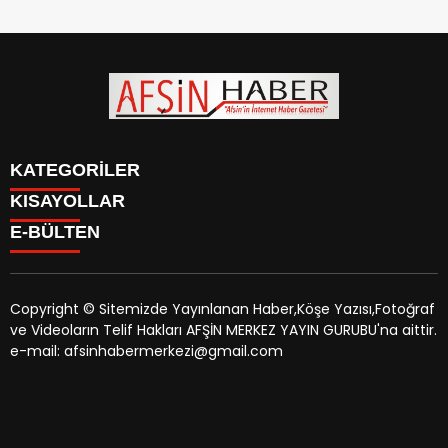
KATEGORİLER
KISAYOLLAR
SİYASET
E-BÜLTEN
EĞİTİM
SİYASET
EKONOMİ
EĞİTİM
KÜLTÜR SANAT
EKONOMİ
MAGAZİN
Copyright © Sitemizde Yayınlanan Haber,Köşe Yazısı,Fotoğraf
KÜLTÜR SANAT
MANŞETLER
ve Videoların Telif Hakları AFŞİN MERKEZ YAYIN GURUBU'na aittir.
MAGAZİN
afsinhaber.com
e-bültenine abone olarak, tarafınıza haber,
ÖZEL HABER
e-mail: afsinhabermerkezi@gmail.com
MANŞETLER
duyuru ve kampanya içerikli e-postaların gönderilmesini
SAĞLIK
ÖZEL HABER
kabul etmiş olursunuz.
SPOR
SAĞLIK
TEKNOLOJİ
SPOR
VEFAT
TEKNOLOJİ