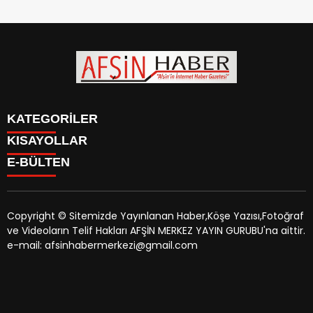
KATEGORİLER
KISAYOLLAR
SİYASET
E-BÜLTEN
EĞİTİM
SİYASET
EKONOMİ
EĞİTİM
KÜLTÜR SANAT
EKONOMİ
MAGAZİN
Copyright © Sitemizde Yayınlanan Haber,Köşe Yazısı,Fotoğraf
KÜLTÜR SANAT
MANŞETLER
ve Videoların Telif Hakları AFŞİN MERKEZ YAYIN GURUBU'na aittir.
MAGAZİN
afsinhaber.com
e-bültenine abone olarak, tarafınıza haber,
ÖZEL HABER
e-mail: afsinhabermerkezi@gmail.com
MANŞETLER
duyuru ve kampanya içerikli e-postaların gönderilmesini
SAĞLIK
ÖZEL HABER
kabul etmiş olursunuz.
SPOR
SAĞLIK
TEKNOLOJİ
SPOR
VEFAT
TEKNOLOJİ