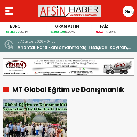
Giriş
Yap
EURO
GRAM ALTIN
FAİZ
53,8477
6.168,06
42,31
0,01%
0,22%
-0,35%
8 Ağustos 2026 - 04:50
ikleti
Anahtar Parti Kahramanmaraş İl Başkanı Kayıran,
Afşin Teşkilatı ile buluştu.
MT Global Eğitim ve Danışmanlık