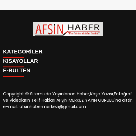
KATEGORİLER
KISAYOLLAR
SİYASET
E-BÜLTEN
EĞİTİM
SİYASET
EKONOMİ
EĞİTİM
KÜLTÜR SANAT
EKONOMİ
MAGAZİN
Copyright © Sitemizde Yayınlanan Haber,Köşe Yazısı,Fotoğraf
KÜLTÜR SANAT
MANŞETLER
ve Videoların Telif Hakları AFŞİN MERKEZ YAYIN GURUBU'na aittir.
MAGAZİN
afsinhaber.com
e-bültenine abone olarak, tarafınıza haber,
ÖZEL HABER
e-mail: afsinhabermerkezi@gmail.com
MANŞETLER
duyuru ve kampanya içerikli e-postaların gönderilmesini
SAĞLIK
ÖZEL HABER
kabul etmiş olursunuz.
SPOR
SAĞLIK
TEKNOLOJİ
SPOR
VEFAT
TEKNOLOJİ