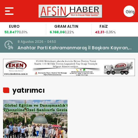
Giriş
Yap
EURO
GRAM ALTIN
FAİZ
53,8477
6.168,06
42,31
0,01%
0,22%
-0,35%
8 Ağustos 2026 - 04:50
ikleti
Anahtar Parti Kahramanmaraş İl Başkanı Kayıran,
Afşin Teşkilatı ile buluştu.
yatırımcı