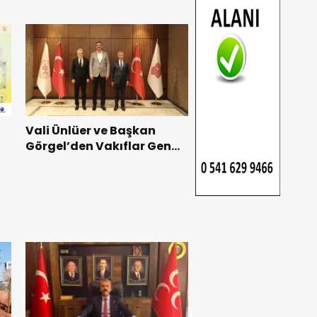
Vali Ünlüer ve Başkan
Görgel’den Vakıflar Genel
Müdürlüğü’ne ziyaret.