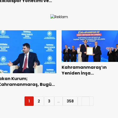
stiklalspor Yönetimi ve
Takdim Etti.
utbolcularıyla Bir Araya
eldi.
Kahramanmaraş’ın
Yeniden İnşa
akan Kurum;
Yolculuğunda 5 Yeni Eser
Kahramanmaraş, Bugün
Daha Hizmete Açıldı.
ünyaya Örnek Bir
eniden İnşa Başarısı
1
2
3
…
358
ergiliyor”