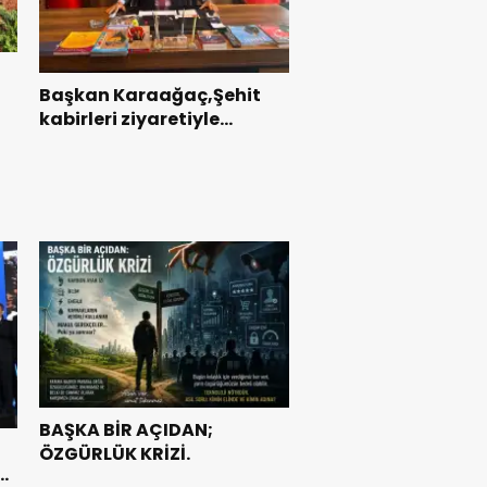
Başkan Karaağaç,Şehit
kabirleri ziyaretiyle
ı
görevine başladı.
BAŞKA BİR AÇIDAN;
ÖZGÜRLÜK KRİZİ.
e