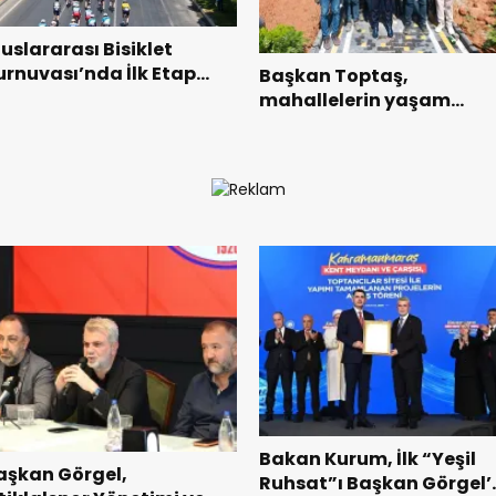
luslararası Bisiklet
urnuvası’nda İlk Etap
Başkan Toptaş,
aşarıyla Tamamlandı.
mahallelerin yaşam
kalitesini artıran parklar
ziyaret etti.
Bakan Kurum, İlk “Yeşil
aşkan Görgel,
Ruhsat”ı Başkan Görgel’