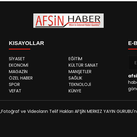
KISAYOLLAR
E-
SİYASET
EĞİTİM
EKONOMİ
KÜLTÜR SANAT
MAGAZİN
MANŞETLER
afs
ÖZEL HABER
SAĞLIK
habe
SPOR
TEKNOLOJİ
gönd
VEFAT
KÜNYE
,Fotoğraf ve Videoların Telif Hakları AFŞİN MERKEZ YAYIN GURUBU'