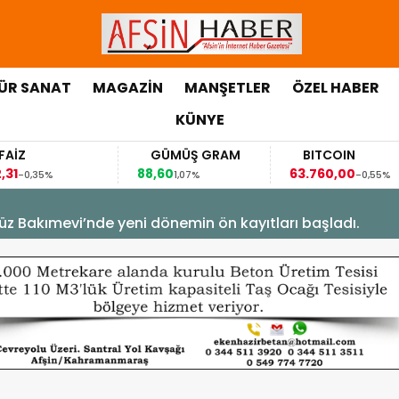
ÜR SANAT
MAGAZİN
MANŞETLER
ÖZEL HABER
KÜNYE
FAİZ
GÜMÜŞ GRAM
BITCOIN
,31
88,60
63.760,00
-0,35%
1,07%
-0,55%
üz Bakımevi’nde yeni dönemin ön kayıtları başladı.