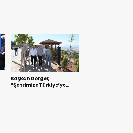
Başkan Görgel;
“Şehrimize Türkiye’ye
Örnek Bir Çevre Projesi
Kazandırdık”.