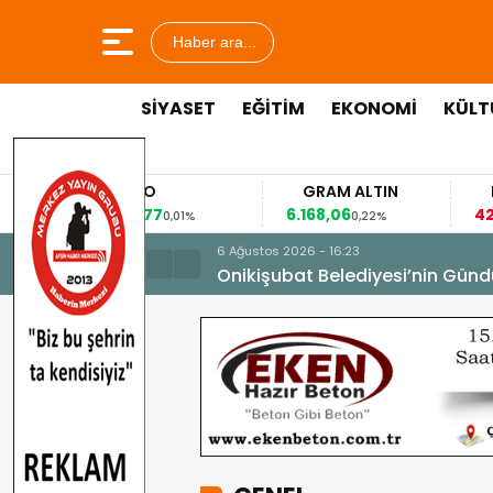
Haber ara...
SİYASET
EĞİTİM
EKONOMİ
KÜLT
EURO
GRAM ALTIN
53,8477
6.168,06
42
%
0,01%
0,22%
6 Ağustos 2026 - 16:23
Onikişubat Belediyesi’nin Günd