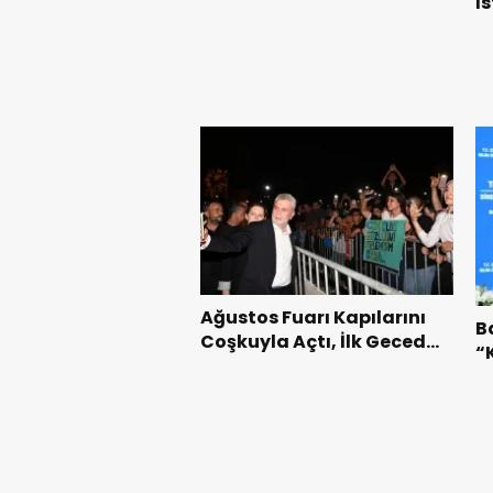
İ
Gidilecek!.
F
G
Ağustos Fuarı Kapılarını
B
Coşkuyla Açtı, İlk Gecede
“
Eypio Rüzgârı Esti.
D
Y
S