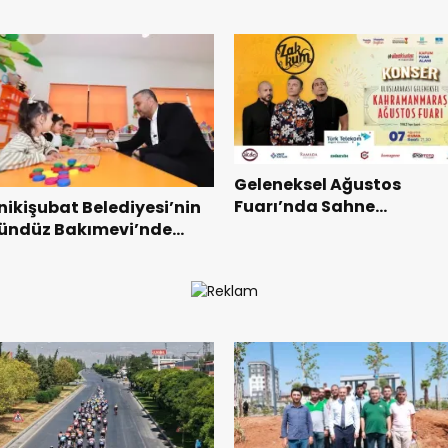
Geleneksel Ağustos
Fuarı’nda Sahne
nikişubat Belediyesi’nin
Zakkum’un.
ündüz Bakımevi’nde
eni dönemin ön kayıtları
aşladı.