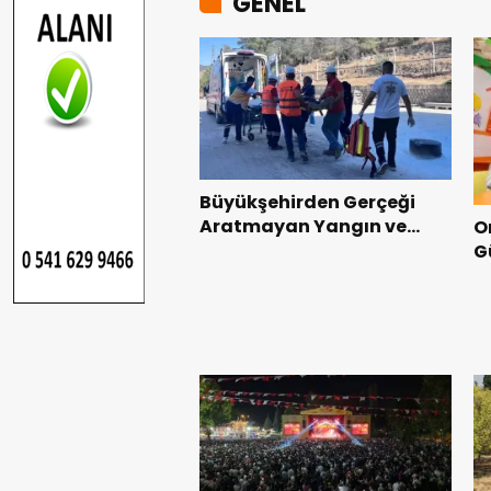
GENEL
Büyükşehirden Gerçeği
Aratmayan Yangın ve
O
Kurtarma Tatbikatı.
G
y
b