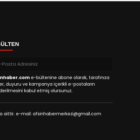
BÜLTEN
inhaber.com
e-bültenine abone olarak, tarafınıza
r, duyuru ve kampanya içerikli e-postaların
erilmesini kabul etmiş olursunuz.
na aittir. e-mail: afsinhabermerkezi@gmail.com