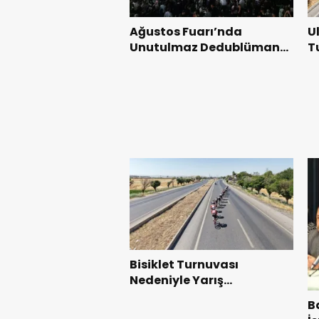
Ağustos Fuarı’nda
U
Unutulmaz Dedublüman
T
Gecesi.
B
Bisiklet Turnuvası
Nedeniyle Yarış
Güzergahında Geçici
B
Trafik Düzenlemelerine