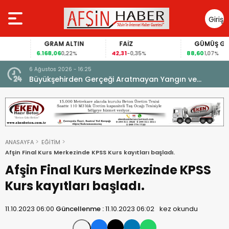
Giriş
Yap
GRAM ALTIN
FAİZ
GÜMÜŞ GRAM
6.168,06
42,31
88,60
0,22%
-0,35%
1,07%
6 Ağustos 2026 - 16:25
su.
Büyükşehirden Gerçeği Aratmayan Yangın ve
Kurtarma Tatbikatı.
ANASAYFA
EĞİTİM
Afşin Final Kurs Merkezinde KPSS Kurs kayıtları başladı.
Afşin Final Kurs Merkezinde KPSS
Kurs kayıtları başladı.
11.10.2023 06:00
Güncellenme :
11.10.2023 06:02
kez okundu