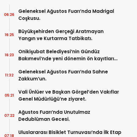
Geleneksel Ağustos Fuarı’nda Madrigal
06:26
Coşkusu.
Büyükşehirden Gerçeği Aratmayan
16:25
Yangın ve Kurtarma Tatbikatı.
Onikişubat Belediyesi’nin Gündüz
16:23
Bakımevi’nde yeni dönemin ön kayıtları
başladı.
Geleneksel Ağustos Fuarı’nda Sahne
11:32
Zakkum’un.
Vali Ünlüer ve Başkan Görgel’den Vakıflar
05:21
Genel Müdürlüğü’ne ziyaret.
Ağustos Fuarı’nda Unutulmaz
07:22
Dedublüman Gecesi.
Uluslararası Bisiklet Turnuvası’nda İlk Etap
07:18