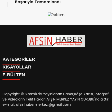
Başarıyla Tamamlandı.
KATEGORİLER
KISAYOLLAR
SİYASET
E-BÜLTEN
EĞİTİM
SİYASET
EKONOMİ
EĞİTİM
KÜLTÜR SANAT
EKONOMİ
MAGAZİN
Copyright © Sitemizde Yayınlanan Haber,Köşe Yazısı,Fotoğraf
KÜLTÜR SANAT
MANŞETLER
ve Videoların Telif Hakları AFŞİN MERKEZ YAYIN GURUBU'na aittir.
MAGAZİN
afsinhaber.com
e-bültenine abone olarak, tarafınıza haber,
ÖZEL HABER
e-mail: afsinhabermerkezi@gmail.com
MANŞETLER
duyuru ve kampanya içerikli e-postaların gönderilmesini
SAĞLIK
ÖZEL HABER