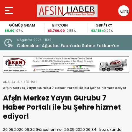
Giriş
Yap
GÜMÜŞ GRAM
BITCOIN
GBP/TRY
88,60
63.760,00
63,1184
1,07%
-0,55%
0,07%
6 Ağustos 2026 - 11:32
 yeni
Geleneksel Ağustos Fuarı’nda Sahne Zakkum’un.
ANASAYFA
EĞİTİM
Afşin Merkez Yayın Gurubu 7 Haber Portalı ile bu Şehre hizmet ediyor!
Afşin Merkez Yayın Gurubu 7
Haber Portalı ile bu Şehre hizmet
ediyor!
26.05.2020 06:32
Güncellenme :
26.05.2020 06:34
kez okundu