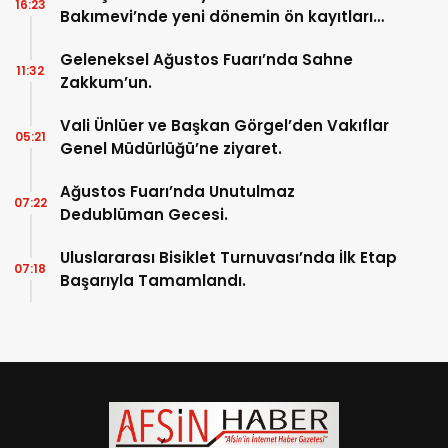
16:23
Bakımevi’nde yeni dönemin ön kayıtları
başladı.
Geleneksel Ağustos Fuarı’nda Sahne
11:32
Zakkum’un.
Vali Ünlüer ve Başkan Görgel’den Vakıflar
05:21
Genel Müdürlüğü’ne ziyaret.
Ağustos Fuarı’nda Unutulmaz
07:22
Dedublüman Gecesi.
Uluslararası Bisiklet Turnuvası’nda İlk Etap
07:18
Başarıyla Tamamlandı.