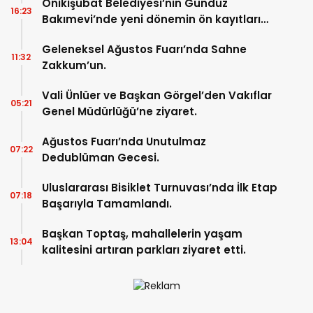
Onikişubat Belediyesi’nin Gündüz
16:23
Bakımevi’nde yeni dönemin ön kayıtları
başladı.
Geleneksel Ağustos Fuarı’nda Sahne
11:32
Zakkum’un.
Vali Ünlüer ve Başkan Görgel’den Vakıflar
05:21
Genel Müdürlüğü’ne ziyaret.
Ağustos Fuarı’nda Unutulmaz
07:22
Dedublüman Gecesi.
Uluslararası Bisiklet Turnuvası’nda İlk Etap
07:18
Başarıyla Tamamlandı.
Başkan Toptaş, mahallelerin yaşam
13:04
kalitesini artıran parkları ziyaret etti.