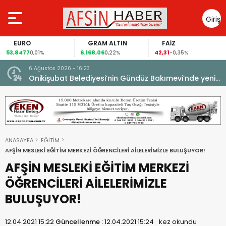
Giriş
Yap
EURO
GRAM ALTIN
FAİZ
53,8477
6.168,06
42,31
0,01%
0,22%
-0,35%
6 Ağustos 2026 - 16:23
Onikişubat Belediyesi’nin Gündüz Bakımevi’nde yeni
dönemin ön kayıtları başladı.
ANASAYFA
EĞİTİM
AFŞİN MESLEKİ EĞİTİM MERKEZİ ÖĞRENCİLERİ AİLELERİMİZLE BULUŞUYOR!
AFŞİN MESLEKİ EĞİTİM MERKEZİ
ÖĞRENCİLERİ AİLELERİMİZLE
BULUŞUYOR!
12.04.2021 15:22
Güncellenme :
12.04.2021 15:24
kez okundu