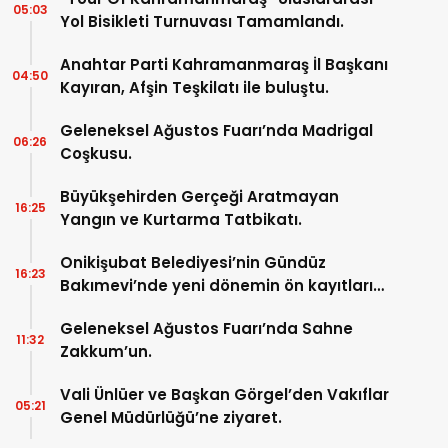
05:03
Yol Bisikleti Turnuvası Tamamlandı.
Anahtar Parti Kahramanmaraş İl Başkanı
04:50
Kayıran, Afşin Teşkilatı ile buluştu.
Geleneksel Ağustos Fuarı’nda Madrigal
06:26
Coşkusu.
Büyükşehirden Gerçeği Aratmayan
16:25
Yangın ve Kurtarma Tatbikatı.
Onikişubat Belediyesi’nin Gündüz
16:23
Bakımevi’nde yeni dönemin ön kayıtları
başladı.
Geleneksel Ağustos Fuarı’nda Sahne
11:32
Zakkum’un.
Vali Ünlüer ve Başkan Görgel’den Vakıflar
05:21
Genel Müdürlüğü’ne ziyaret.