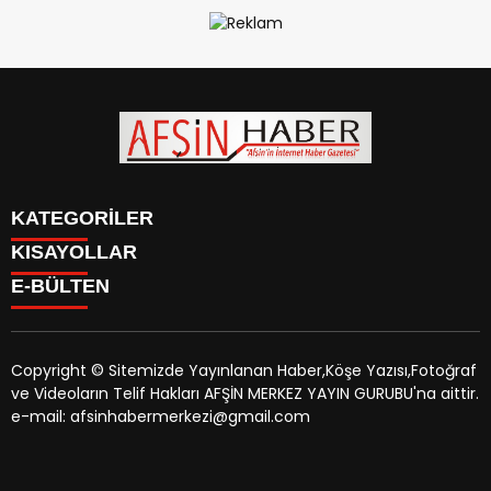
KATEGORİLER
KISAYOLLAR
SİYASET
E-BÜLTEN
EĞİTİM
SİYASET
EKONOMİ
EĞİTİM
KÜLTÜR SANAT
EKONOMİ
MAGAZİN
Copyright © Sitemizde Yayınlanan Haber,Köşe Yazısı,Fotoğraf
KÜLTÜR SANAT
MANŞETLER
ve Videoların Telif Hakları AFŞİN MERKEZ YAYIN GURUBU'na aittir.
MAGAZİN
afsinhaber.com
e-bültenine abone olarak, tarafınıza haber,
ÖZEL HABER
e-mail: afsinhabermerkezi@gmail.com
MANŞETLER
duyuru ve kampanya içerikli e-postaların gönderilmesini
SAĞLIK
ÖZEL HABER
kabul etmiş olursunuz.
SPOR
SAĞLIK
TEKNOLOJİ