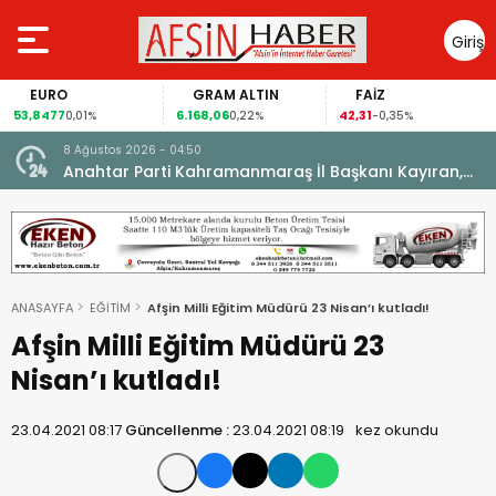
Giriş
Yap
EURO
GRAM ALTIN
FAİZ
53,8477
6.168,06
42,31
8
0,01%
0,22%
-0,35%
8 Ağustos 2026 - 04:50
ikleti
Anahtar Parti Kahramanmaraş İl Başkanı Kayıran,
Afşin Teşkilatı ile buluştu.
ANASAYFA
EĞİTİM
Afşin Milli Eğitim Müdürü 23 Nisan’ı kutladı!
Afşin Milli Eğitim Müdürü 23
Nisan’ı kutladı!
23.04.2021 08:17
Güncellenme :
23.04.2021 08:19
kez okundu