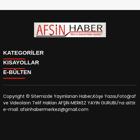
KATEGORİLER
KISAYOLLAR
SİYASET
E-BÜLTEN
EĞİTİM
SİYASET
EKONOMİ
EĞİTİM
KÜLTÜR SANAT
EKONOMİ
MAGAZİN
Copyright © Sitemizde Yayınlanan Haber,Köşe Yazısı,Fotoğraf
KÜLTÜR SANAT
MANŞETLER
ve Videoların Telif Hakları AFŞİN MERKEZ YAYIN GURUBU'na aittir.
MAGAZİN
afsinhaber.com
e-bültenine abone olarak, tarafınıza haber,
ÖZEL HABER
e-mail: afsinhabermerkezi@gmail.com
MANŞETLER
duyuru ve kampanya içerikli e-postaların gönderilmesini
SAĞLIK
ÖZEL HABER
kabul etmiş olursunuz.
SPOR
SAĞLIK
TEKNOLOJİ
SPOR
VEFAT
TEKNOLOJİ