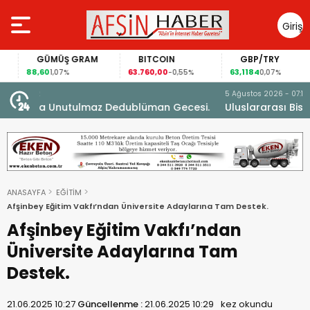
Giriş
Yap
GÜMÜŞ GRAM
BITCOIN
GBP/TRY
88,60
63.760,00
63,1184
1,07%
-0,55%
0,07%
5 Ağustos 2026 - 07:18
cesi.
Uluslararası Bisiklet Turnuvası’nda İlk Etap Başarıyla
Tamamlandı.
ANASAYFA
EĞİTİM
Afşinbey Eğitim Vakfı’ndan Üniversite Adaylarına Tam Destek.
Afşinbey Eğitim Vakfı’ndan
Üniversite Adaylarına Tam
Destek.
21.06.2025 10:27
Güncellenme :
21.06.2025 10:29
kez okundu