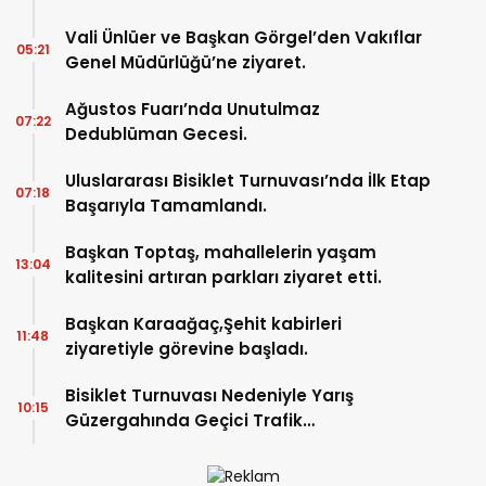
Vali Ünlüer ve Başkan Görgel’den Vakıflar
05:21
Genel Müdürlüğü’ne ziyaret.
Ağustos Fuarı’nda Unutulmaz
07:22
Dedublüman Gecesi.
Uluslararası Bisiklet Turnuvası’nda İlk Etap
07:18
Başarıyla Tamamlandı.
Başkan Toptaş, mahallelerin yaşam
13:04
kalitesini artıran parkları ziyaret etti.
Başkan Karaağaç,Şehit kabirleri
11:48
ziyaretiyle görevine başladı.
Bisiklet Turnuvası Nedeniyle Yarış
10:15
Güzergahında Geçici Trafik
Düzenlemelerine Gidilecek!.