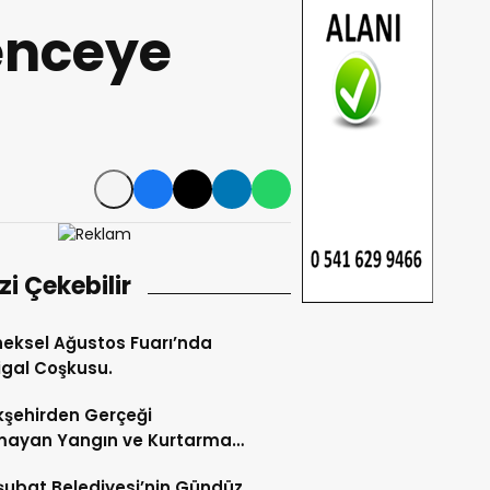
lenceye
izi Çekebilir
eksel Ağustos Fuarı’nda
gal Coşkusu.
şehirden Gerçeği
mayan Yangın ve Kurtarma
katı.
şubat Belediyesi’nin Gündüz