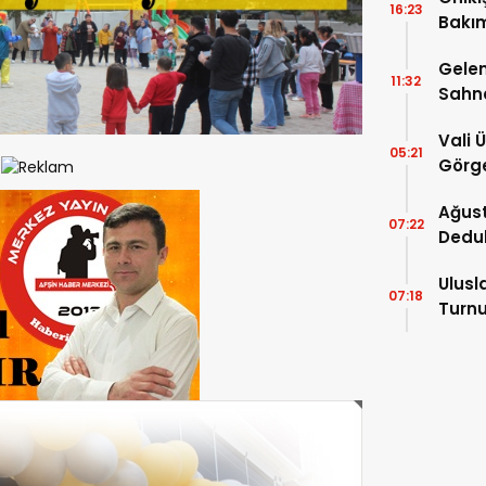
16:23
Bakım
kayıt
Gelen
11:32
Sahn
Vali 
05:21
Görge
Müdür
Ağust
07:22
Dedu
Ulusl
07:18
Turnu
Tama