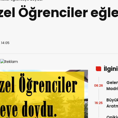
zel Öğrenciler eğ
 14:05
İlgin
Gelen
06:26
Madri
Büyük
16:25
Arat
Tatbi
Oniki