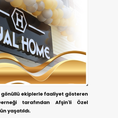
nüllü ekiplerle faaliyet gösteren
neği tarafından Afşin'li Özel
ün yaşatıldı.