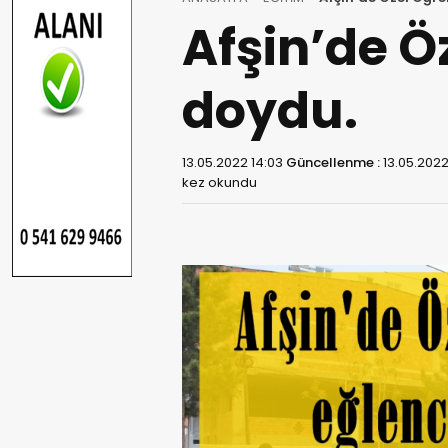
Afşin’de Ö
doydu.
13.05.2022 14:03
Güncellenme :
13.05.2022
kez okundu