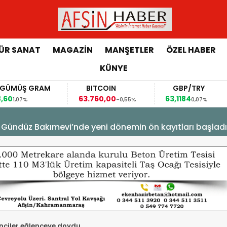
ÜR SANAT
MAGAZİN
MANŞETLER
ÖZEL HABER
KÜNYE
BITCOIN
GBP/TRY
EUR/
63.760,00
63,1184
1,1370
-0,55%
0,07%
-0
üz Bakımevi’nde yeni dönemin ön kayıtları başladı.
nciler eğlenceye doydu.