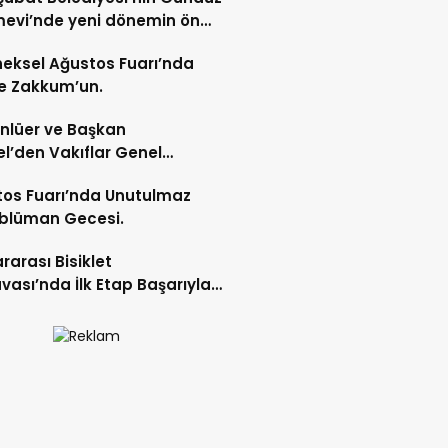
evi’nde yeni dönemin ön
ları başladı.
eksel Ağustos Fuarı’nda
e Zakkum’un.
Ünlüer ve Başkan
l’den Vakıflar Genel
lüğü’ne ziyaret.
os Fuarı’nda Unutulmaz
blüman Gecesi.
ararası Bisiklet
vası’nda İlk Etap Başarıyla
mlandı.