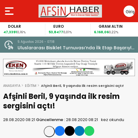
Giriş
Yap
EURO
GRAM ALTIN
FAİZ
53,8477
6.168,06
42,31
0,01%
0,22%
-0,35%
5 Ağustos 2026 - 07:18
cesi.
Uluslararası Bisiklet Turnuvası’nda İlk Etap Başarıyla
Tamamlandı.
ANASAYFA
EĞİTİM
Afşinli Beril, 9 yaşında ilk resim sergisini açtı!
Afşinli Beril, 9 yaşında ilk resim
sergisini açtı!
28.08.2020 08:21
Güncellenme :
28.08.2020 08:21
kez okundu