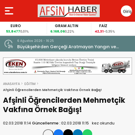
Giriş
Yap
EURO
GRAM ALTIN
FAİZ
53,8477
6.168,06
42,31
0,01%
0,22%
-0,35%
6 Ağustos 2026 - 16:25
su.
Büyükşehirden Gerçeği Aratmayan Yangın ve
Kurtarma Tatbikatı.
ANASAYFA
EĞİTİM
Afşinli Öğrencilerden Mehmetçik Vakfına Örnek Bağış!
Afşinli Öğrencilerden Mehmetçik
Vakfına Örnek Bağış!
02.03.2018 11:14
Güncellenme :
02.03.2018 11:15
kez okundu