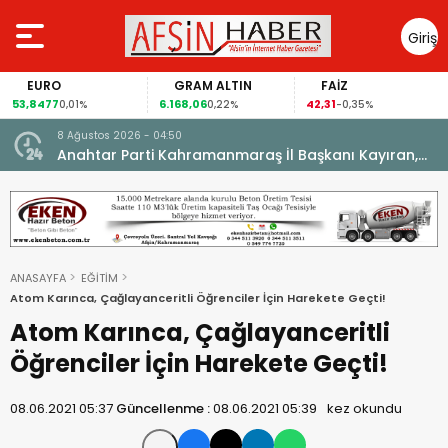
Giriş
Yap
EURO
GRAM ALTIN
FAİZ
53,8477
6.168,06
42,31
0,01%
0,22%
-0,35%
8 Ağustos 2026 - 04:50
ikleti
Anahtar Parti Kahramanmaraş İl Başkanı Kayıran,
Afşin Teşkilatı ile buluştu.
ANASAYFA
EĞİTİM
Atom Karınca, Çağlayanceritli Öğrenciler İçin Harekete Geçti!
Atom Karınca, Çağlayanceritli
Öğrenciler İçin Harekete Geçti!
08.06.2021 05:37
Güncellenme :
08.06.2021 05:39
kez okundu