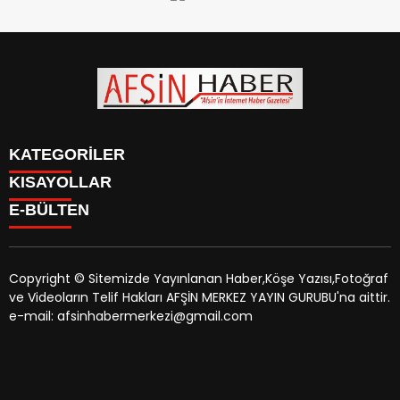
KATEGORİLER
KISAYOLLAR
SİYASET
E-BÜLTEN
EĞİTİM
SİYASET
EKONOMİ
EĞİTİM
KÜLTÜR SANAT
EKONOMİ
MAGAZİN
Copyright © Sitemizde Yayınlanan Haber,Köşe Yazısı,Fotoğraf
KÜLTÜR SANAT
MANŞETLER
ve Videoların Telif Hakları AFŞİN MERKEZ YAYIN GURUBU'na aittir.
MAGAZİN
afsinhaber.com
e-bültenine abone olarak, tarafınıza haber,
ÖZEL HABER
e-mail: afsinhabermerkezi@gmail.com
MANŞETLER
duyuru ve kampanya içerikli e-postaların gönderilmesini
SAĞLIK
ÖZEL HABER
kabul etmiş olursunuz.
SPOR
SAĞLIK
TEKNOLOJİ
SPOR
VEFAT
TEKNOLOJİ