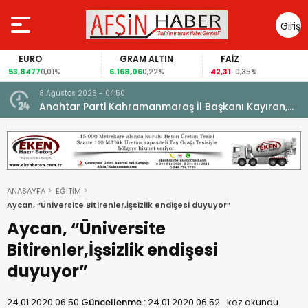
Giriş
Yap
EURO
GRAM ALTIN
FAİZ
53,8477
6.168,06
42,31
0,01%
0,22%
-0,35%
8 Ağustos 2026 - 04:50
ikleti
Anahtar Parti Kahramanmaraş İl Başkanı Kayıran,
Afşin Teşkilatı ile buluştu.
ANASAYFA
EĞİTİM
Aycan, “Üniversite Bitirenler,İşsizlik endişesi duyuyor”
Aycan, “Üniversite
Bitirenler,İşsizlik endişesi
duyuyor”
24.01.2020 06:50
Güncellenme :
24.01.2020 06:52
kez okundu