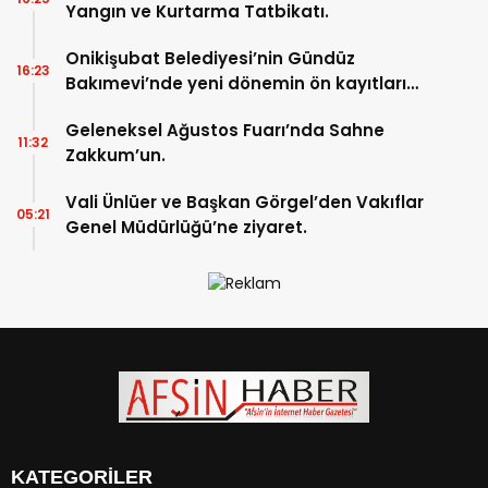
Yangın ve Kurtarma Tatbikatı.
Onikişubat Belediyesi’nin Gündüz
16:23
Bakımevi’nde yeni dönemin ön kayıtları
başladı.
Geleneksel Ağustos Fuarı’nda Sahne
11:32
Zakkum’un.
Vali Ünlüer ve Başkan Görgel’den Vakıflar
05:21
Genel Müdürlüğü’ne ziyaret.
KATEGORİLER