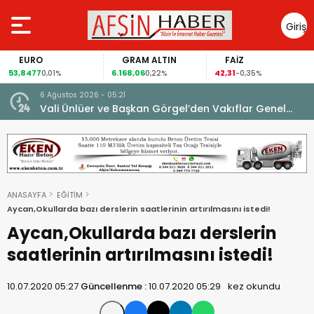
Giriş
Yap
EURO
GRAM ALTIN
FAİZ
53,8477
6.168,06
42,31
0,01%
0,22%
-0,35%
6 Ağustos 2026 - 05:21
un.
Vali Ünlüer ve Başkan Görgel’den Vakıflar Genel
Müdürlüğü’ne ziyaret.
ANASAYFA
EĞİTİM
Aycan,Okullarda bazı derslerin saatlerinin artırılmasını istedi!
Aycan,Okullarda bazı derslerin
saatlerinin artırılmasını istedi!
10.07.2020 05:27
Güncellenme :
10.07.2020 05:29
kez okundu