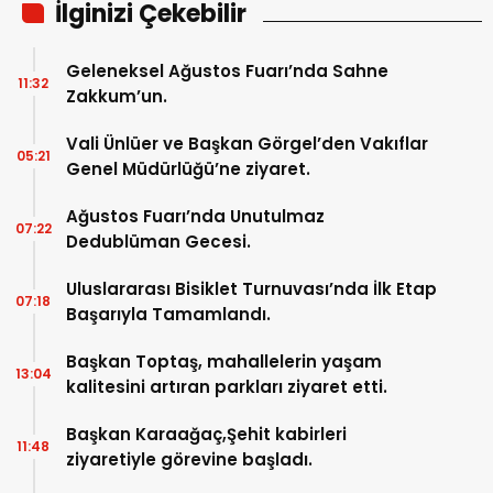
İlginizi Çekebilir
Geleneksel Ağustos Fuarı’nda Sahne
11:32
Zakkum’un.
Vali Ünlüer ve Başkan Görgel’den Vakıflar
05:21
Genel Müdürlüğü’ne ziyaret.
Ağustos Fuarı’nda Unutulmaz
07:22
Dedublüman Gecesi.
Uluslararası Bisiklet Turnuvası’nda İlk Etap
07:18
Başarıyla Tamamlandı.
Başkan Toptaş, mahallelerin yaşam
13:04
kalitesini artıran parkları ziyaret etti.
Başkan Karaağaç,Şehit kabirleri
11:48
ziyaretiyle görevine başladı.