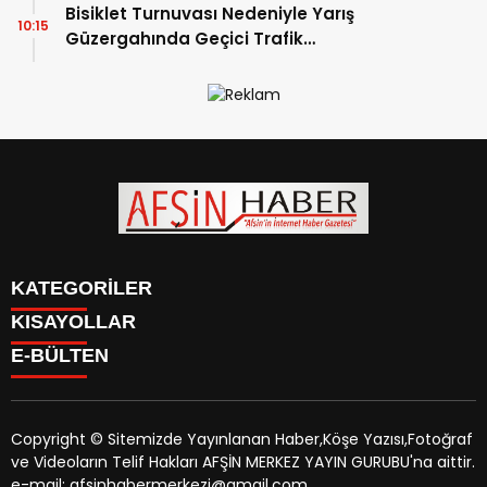
Bisiklet Turnuvası Nedeniyle Yarış
10:15
Güzergahında Geçici Trafik
Düzenlemelerine Gidilecek!.
KATEGORİLER
KISAYOLLAR
SİYASET
E-BÜLTEN
EĞİTİM
SİYASET
EKONOMİ
EĞİTİM
KÜLTÜR SANAT
EKONOMİ
MAGAZİN
Copyright © Sitemizde Yayınlanan Haber,Köşe Yazısı,Fotoğraf
KÜLTÜR SANAT
MANŞETLER
ve Videoların Telif Hakları AFŞİN MERKEZ YAYIN GURUBU'na aittir.
MAGAZİN
afsinhaber.com
e-bültenine abone olarak, tarafınıza haber,
ÖZEL HABER
e-mail: afsinhabermerkezi@gmail.com