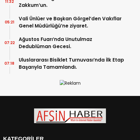
11:32
Zakkum’un.
Vali Ünlüer ve Başkan Görgel’den Vakıflar
05:21
Genel Müdürlüğü’ne ziyaret.
Ağustos Fuarı’nda Unutulmaz
07:22
Dedublüman Gecesi.
Uluslararası Bisiklet Turnuvası’nda İlk Etap
07:18
Başarıyla Tamamlandı.
KATEGORİLER