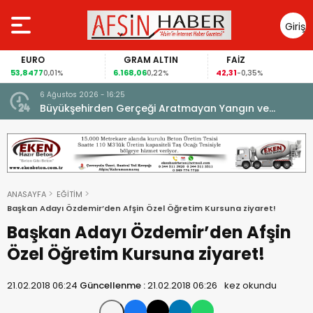
Giriş
Yap
EURO
GRAM ALTIN
FAİZ
53,8477
6.168,06
42,31
0,01%
0,22%
-0,35%
6 Ağustos 2026 - 16:25
su.
Büyükşehirden Gerçeği Aratmayan Yangın ve
Kurtarma Tatbikatı.
ANASAYFA
EĞİTİM
Başkan Adayı Özdemir’den Afşin Özel Öğretim Kursuna ziyaret!
Başkan Adayı Özdemir’den Afşin
Özel Öğretim Kursuna ziyaret!
21.02.2018 06:24
Güncellenme :
21.02.2018 06:26
kez okundu