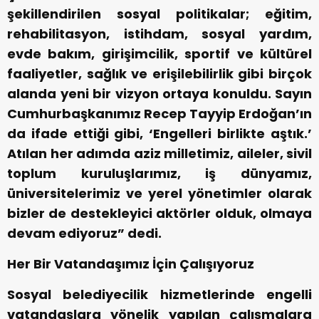
şekillendirilen sosyal politikalar; eğitim,
rehabilitasyon, istihdam, sosyal yardım,
evde bakım, girişimcilik, sportif ve kültürel
faaliyetler, sağlık ve erişilebilirlik gibi birçok
alanda yeni bir vizyon ortaya konuldu. Sayın
Cumhurbaşkanımız Recep Tayyip Erdoğan’ın
da ifade ettiği gibi, ‘Engelleri birlikte aştık.’
Atılan her adımda aziz milletimiz, aileler, sivil
toplum kuruluşlarımız, iş dünyamız,
üniversitelerimiz ve yerel yönetimler olarak
bizler de destekleyici aktörler olduk, olmaya
devam ediyoruz” dedi.
Her Bir Vatandaşımız İçin Çalışıyoruz
Sosyal belediyecilik hizmetlerinde engelli
vatandaşlara yönelik yapılan çalışmalara