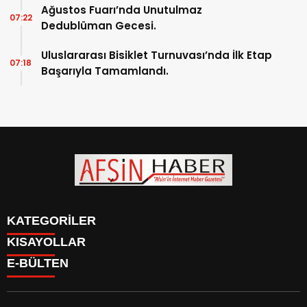
Ağustos Fuarı’nda Unutulmaz
07:22
Dedublüman Gecesi.
Uluslararası Bisiklet Turnuvası’nda İlk Etap
07:18
Başarıyla Tamamlandı.
KATEGORİLER
KISAYOLLAR
SİYASET
E-BÜLTEN
EĞİTİM
SİYASET
EKONOMİ
EĞİTİM
KÜLTÜR SANAT
EKONOMİ