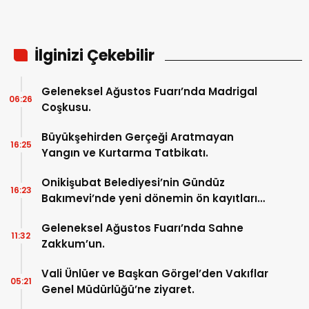
İlginizi Çekebilir
Geleneksel Ağustos Fuarı’nda Madrigal
06:26
Coşkusu.
Büyükşehirden Gerçeği Aratmayan
16:25
Yangın ve Kurtarma Tatbikatı.
Onikişubat Belediyesi’nin Gündüz
16:23
Bakımevi’nde yeni dönemin ön kayıtları
başladı.
Geleneksel Ağustos Fuarı’nda Sahne
11:32
Zakkum’un.
Vali Ünlüer ve Başkan Görgel’den Vakıflar
05:21
Genel Müdürlüğü’ne ziyaret.