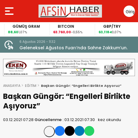
Giriş
Yap
GÜMÜŞ GRAM
BITCOIN
GBP/TRY
88,60
63.760,00
63,1184
1,07%
-0,55%
0,07%
6 Ağustos 2026 - 11:32
 yeni
Geleneksel Ağustos Fuarı’nda Sahne Zakkum’un.
ANASAYFA
EĞİTİM
Başkan Güngör: “Engelleri Birlikte Aşıyoruz”
Başkan Güngör: “Engelleri Birlikte
Aşıyoruz”
03.12.2021 07:28
Güncellenme :
03.12.2021 07:30
kez okundu