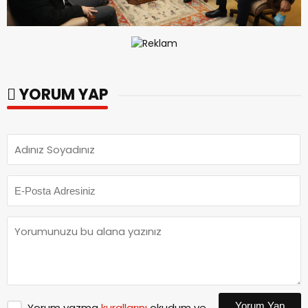
YORUM YAP
Yorum Yap
Yorum yazma
kurallarını
okudum ve