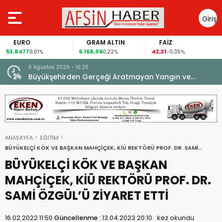
Giriş
Yap
EURO
GRAM ALTIN
FAİZ
53,8477
6.168,06
42,31
0,01%
0,22%
-0,35%
6 Ağustos 2026 - 16:25
su.
Büyükşehirden Gerçeği Aratmayan Yangın ve
Kurtarma Tatbikatı.
ANASAYFA
EĞİTİM
BÜYÜKELÇİ KÖK VE BAŞKAN MAHÇİÇEK, KİÜ REKTÖRÜ PROF. DR. SAMİ
ÖZGÜL’Ü ZİYARET ETTİ
BÜYÜKELÇİ KÖK VE BAŞKAN
MAHÇİÇEK, KİÜ REKTÖRÜ PROF. DR.
SAMİ ÖZGÜL’Ü ZİYARET ETTİ
16.02.2022 11:50
Güncellenme :
13.04.2023 20:10
kez okundu