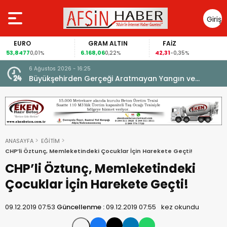
Giriş
Yap
EURO
GRAM ALTIN
FAİZ
53,8477
6.168,06
42,31
0,01%
0,22%
-0,35%
6 Ağustos 2026 - 16:25
su.
Büyükşehirden Gerçeği Aratmayan Yangın ve
Kurtarma Tatbikatı.
ANASAYFA
EĞİTİM
CHP’li Öztunç, Memleketindeki Çocuklar İçin Harekete Geçti!
CHP’li Öztunç, Memleketindeki
Çocuklar İçin Harekete Geçti!
09.12.2019 07:53
Güncellenme :
09.12.2019 07:55
kez okundu