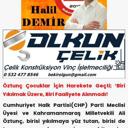
Öztunç Çocuklar İçin Harekete Geçti; ‘Biri
Yıkılmak Üzere, Biri Faaliyete Alınmadı!
Cumhuriyet Halk Partisi(CHP) Parti Meclisi
Üyesi ve Kahramanmaraş Milletvekili Ali
Öztunç, birisi yıkılmaya yüz tutan, birisi de