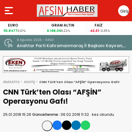
Giriş
Yap
EURO
GRAM ALTIN
FAİZ
53,8477
6.168,06
42,31
0,01%
0,22%
-0,35%
8 Ağustos 2026 - 04:50
ikleti
Anahtar Parti Kahramanmaraş İl Başkanı Kayıran,
Afşin Teşkilatı ile buluştu.
ANASAYFA
ASAYİŞ
CNN Türk’ten Olası “AFŞİN” Operasyonu Gafı!
CNN Türk’ten Olası “AFŞİN”
Operasyonu Gafı!
25.01.2018 15:26
Güncellenme :
06.02.2018 11:32
kez okundu