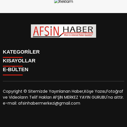
KATEGORİLER
KISAYOLLAR
SİYASET
E-BÜLTEN
EĞİTİM
SİYASET
EKONOMİ
EĞİTİM
KÜLTÜR SANAT
EKONOMİ
MAGAZİN
Copyright © Sitemizde Yayınlanan Haber,Köşe Yazısı,Fotoğraf
KÜLTÜR SANAT
MANŞETLER
ve Videoların Telif Hakları AFŞİN MERKEZ YAYIN GURUBU'na aittir.
MAGAZİN
afsinhaber.com
e-bültenine abone olarak, tarafınıza haber,
ÖZEL HABER
e-mail: afsinhabermerkezi@gmail.com
MANŞETLER
duyuru ve kampanya içerikli e-postaların gönderilmesini
SAĞLIK
ÖZEL HABER
kabul etmiş olursunuz.
SPOR
SAĞLIK
TEKNOLOJİ
SPOR
VEFAT