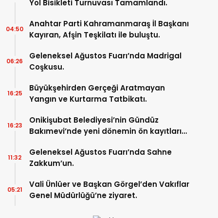
Yol Bisikleti Turnuvası Tamamlandı.
Anahtar Parti Kahramanmaraş İl Başkanı
04:50
Kayıran, Afşin Teşkilatı ile buluştu.
Geleneksel Ağustos Fuarı’nda Madrigal
06:26
Coşkusu.
Büyükşehirden Gerçeği Aratmayan
16:25
Yangın ve Kurtarma Tatbikatı.
Onikişubat Belediyesi’nin Gündüz
16:23
Bakımevi’nde yeni dönemin ön kayıtları
başladı.
Geleneksel Ağustos Fuarı’nda Sahne
11:32
Zakkum’un.
Vali Ünlüer ve Başkan Görgel’den Vakıflar
05:21
Genel Müdürlüğü’ne ziyaret.