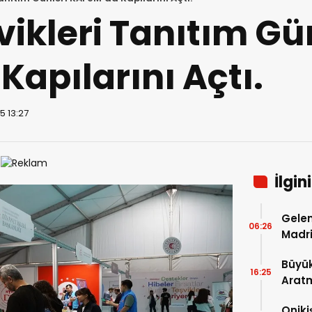
vikleri Tanıtım Gü
apılarını Açtı.
5 13:27
İlgin
Gelen
06:26
Madri
Büyük
16:25
Arat
Tatbi
Oniki