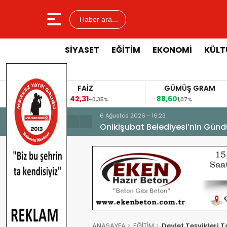
Haber ara...
SİYASET
EĞİTİM
EKONOMİ
KÜLT
BIST 100
DOLAR
EURO
13.943,87
47,3391
53,8477
-0,95%
0,16%
0,01%
6 Ağustos 2026
n kayıtları başladı.
Gelenekse
ANASAYFA
EĞİTİM
Devlet Teşvikleri 