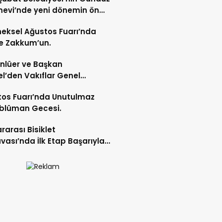
evi’nde yeni dönemin ön
ları başladı.
eksel Ağustos Fuarı’nda
e Zakkum’un.
Ünlüer ve Başkan
l’den Vakıflar Genel
lüğü’ne ziyaret.
os Fuarı’nda Unutulmaz
blüman Gecesi.
ararası Bisiklet
vası’nda İlk Etap Başarıyla
mlandı.