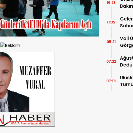
16:23
Bakım
kayıt
Gelen
11:32
Sahn
Vali 
05:21
Görge
Müdür
Ağust
07:22
Dedu
Ulusl
07:18
Turnu
Tama