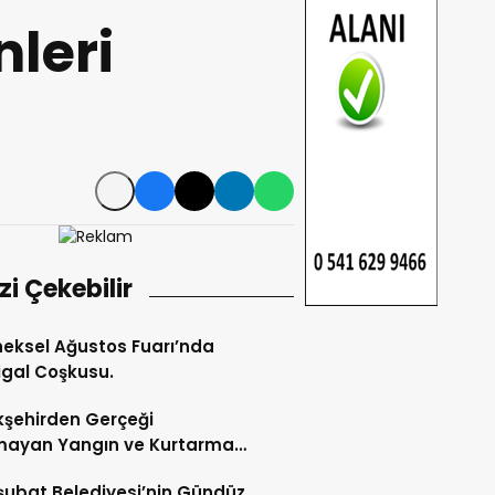
nleri
izi Çekebilir
eksel Ağustos Fuarı’nda
gal Coşkusu.
şehirden Gerçeği
mayan Yangın ve Kurtarma
katı.
şubat Belediyesi’nin Gündüz