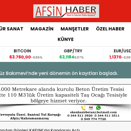
ÜR SANAT
MAGAZİN
MANŞETLER
ÖZEL HABER
KÜNYE
GRAM ALTIN
FAİZ
GÜ
6.168,06
42,31
88,6
0,22%
-0,35%
 - 11:32
l Ağustos Fuarı’nda Sahne Zakkum’un.
Tanıtım Günleri KAFUM’da Kapılarını Açtı.