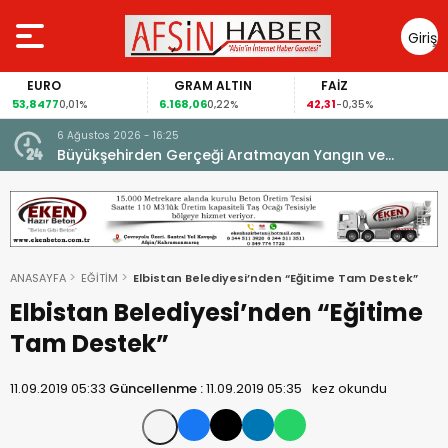
Giriş
Yap
EURO
GRAM ALTIN
FAİZ
53,8477
6.168,06
42,31
0,01%
0,22%
-0,35%
6 Ağustos 2026 - 16:25
su.
Büyükşehirden Gerçeği Aratmayan Yangın ve
Kurtarma Tatbikatı.
ANASAYFA
EĞİTİM
Elbistan Belediyesi’nden “Eğitime Tam Destek”
Elbistan Belediyesi’nden “Eğitime
Tam Destek”
11.09.2019 05:33
Güncellenme :
11.09.2019 05:35
kez okundu