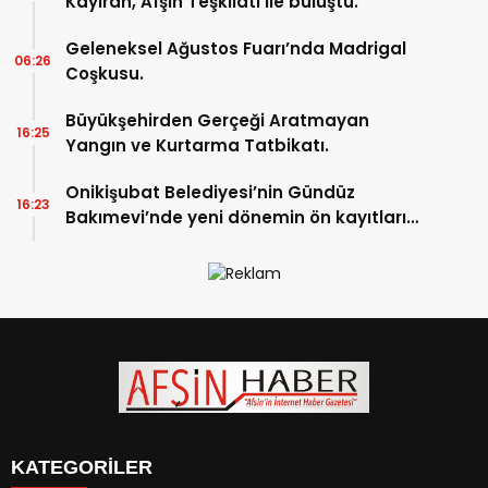
Kayıran, Afşin Teşkilatı ile buluştu.
Geleneksel Ağustos Fuarı’nda Madrigal
06:26
Coşkusu.
Büyükşehirden Gerçeği Aratmayan
16:25
Yangın ve Kurtarma Tatbikatı.
Onikişubat Belediyesi’nin Gündüz
16:23
Bakımevi’nde yeni dönemin ön kayıtları
başladı.
KATEGORİLER