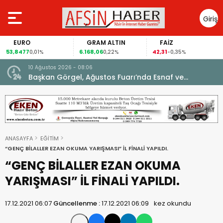
Giriş
Yap
EURO
GRAM ALTIN
FAİZ
53,8477
6.168,06
42,31
0,01%
0,22%
-0,35%
10 Ağustos 2026 - 08:06
Başkan Görgel, Ağustos Fuarı’nda Esnaf ve
Vatandaşlarla Buluştu.
ANASAYFA
EĞİTİM
“GENÇ BİLALLER EZAN OKUMA YARIŞMASI” İL FİNALİ YAPILDI.
“GENÇ BİLALLER EZAN OKUMA
YARIŞMASI” İL FİNALİ YAPILDI.
17.12.2021 06:07
Güncellenme :
17.12.2021 06:09
kez okundu