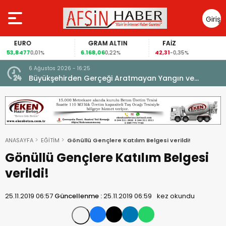
Giriş
Yap
EURO
GRAM ALTIN
FAİZ
53,8477
6.168,06
42,31
0,01%
0,22%
-0,35%
6 Ağustos 2026 - 16:25
su.
Büyükşehirden Gerçeği Aratmayan Yangın ve
Kurtarma Tatbikatı.
ANASAYFA
EĞİTİM
Gönüllü Gençlere Katılım Belgesi verildi!
Gönüllü Gençlere Katılım Belgesi
verildi!
25.11.2019 06:57
Güncellenme :
25.11.2019 06:59
kez okundu