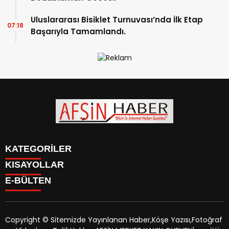
Uluslararası Bisiklet Turnuvası’nda İlk Etap
07:18
Başarıyla Tamamlandı.
KATEGORİLER
KISAYOLLAR
SİYASET
E-BÜLTEN
EĞİTİM
SİYASET
EKONOMİ
EĞİTİM
KÜLTÜR SANAT
EKONOMİ
MAGAZİN
Copyright © Sitemizde Yayınlanan Haber,Köşe Yazısı,Fotoğraf
KÜLTÜR SANAT
MANŞETLER