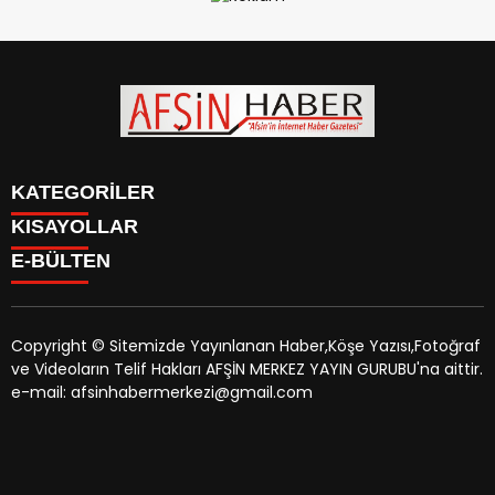
KATEGORİLER
KISAYOLLAR
SİYASET
E-BÜLTEN
EĞİTİM
SİYASET
EKONOMİ
EĞİTİM
KÜLTÜR SANAT
EKONOMİ
MAGAZİN
Copyright © Sitemizde Yayınlanan Haber,Köşe Yazısı,Fotoğraf
KÜLTÜR SANAT
MANŞETLER
ve Videoların Telif Hakları AFŞİN MERKEZ YAYIN GURUBU'na aittir.
MAGAZİN
afsinhaber.com
e-bültenine abone olarak, tarafınıza haber,
ÖZEL HABER
e-mail: afsinhabermerkezi@gmail.com
MANŞETLER
duyuru ve kampanya içerikli e-postaların gönderilmesini
SAĞLIK
ÖZEL HABER
kabul etmiş olursunuz.
SPOR
SAĞLIK
TEKNOLOJİ
SPOR
VEFAT
TEKNOLOJİ