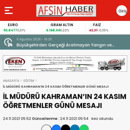
Giriş
Yap
GRAM ALTIN
FAİZ
GÜMÜŞ
6.168,06
42,31
88,60
,01%
0,22%
-0,35%
1,07%
6 Ağustos 2026 - 16:25
su.
Büyükşehirden Gerçeği Aratmayan Yangın ve
Kurtarma Tatbikatı.
ANASAYFA
EĞİTİM
İL MÜDÜRÜ KAHRAMAN’IN 24 KASIM ÖĞRETMENLER GÜNÜ MESAJI
İL MÜDÜRÜ KAHRAMAN’IN 24 KASIM
ÖĞRETMENLER GÜNÜ MESAJI
24.11.2021 05:52
Güncellenme :
24.11.2021 05:54
kez okundu