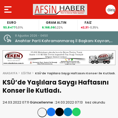
Giriş
Yap
EURO
GRAM ALTIN
FAİZ
53,8477
6.168,06
42,31
8
0,01%
0,22%
-0,35%
8 Ağustos 2026 - 04:50
ikleti
Anahtar Parti Kahramanmaraş İl Başkanı Kayıran,
Afşin Teşkilatı ile buluştu.
ANASAYFA
EĞİTİM
KSÜ’de Yaşlılara Saygı Haftasını Konser ile Kutladı.
KSÜ’de Yaşlılara Saygı Haftasını
Konser ile Kutladı.
24.03.2022 07:11
Güncellenme :
24.03.2022 07:13
kez okundu