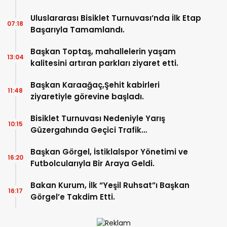
Uluslararası Bisiklet Turnuvası’nda İlk Etap
07:18
Başarıyla Tamamlandı.
Başkan Toptaş, mahallelerin yaşam
13:04
kalitesini artıran parkları ziyaret etti.
Başkan Karaağaç,Şehit kabirleri
11:48
ziyaretiyle görevine başladı.
Bisiklet Turnuvası Nedeniyle Yarış
10:15
Güzergahında Geçici Trafik
Düzenlemelerine Gidilecek!.
Başkan Görgel, İstiklalspor Yönetimi ve
16:20
Futbolcularıyla Bir Araya Geldi.
Bakan Kurum, İlk “Yeşil Ruhsat”ı Başkan
16:17
Görgel’e Takdim Etti.