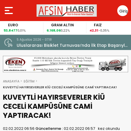
Giriş
Yap
EURO
GRAM ALTIN
FAİZ
53,8477
6.168,06
42,31
0,01%
0,22%
-0,35%
5 Ağustos 2026 - 07:18
cesi.
Uluslararası Bisiklet Turnuvası’nda İlk Etap Başarıyla
Tamamlandı.
ANASAYFA
EĞİTİM
KUVEYTLİ HAYIRSEVERLER KİÜ CECELİ KAMPÜSÜNE CAMİ YAPTIRACAK!
KUVEYTLİ HAYIRSEVERLER KİÜ
CECELİ KAMPÜSÜNE CAMİ
YAPTIRACAK!
02.02.2022 06:56
Güncellenme :
02.02.2022 06:57
kez okundu