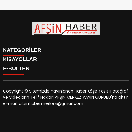
KATEGORİLER
KISAYOLLAR
SİYASET
E-BÜLTEN
EĞİTİM
SİYASET
EKONOMİ
EĞİTİM
KÜLTÜR SANAT
EKONOMİ
MAGAZİN
Copyright © Sitemizde Yayınlanan Haber,Köşe Yazısı,Fotoğraf
KÜLTÜR SANAT
MANŞETLER
ve Videoların Telif Hakları AFŞİN MERKEZ YAYIN GURUBU'na aittir.
MAGAZİN
afsinhaber.com
e-bültenine abone olarak, tarafınıza haber,
ÖZEL HABER
e-mail: afsinhabermerkezi@gmail.com
MANŞETLER
duyuru ve kampanya içerikli e-postaların gönderilmesini
SAĞLIK
ÖZEL HABER
kabul etmiş olursunuz.
SPOR
SAĞLIK
TEKNOLOJİ
SPOR
VEFAT
TEKNOLOJİ