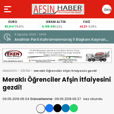
Giriş
Yap
EURO
GRAM ALTIN
FAİZ
53,8477
6.168,06
42,31
0,01%
0,22%
-0,35%
8 Ağustos 2026 - 04:50
ikleti
Anahtar Parti Kahramanmaraş İl Başkanı Kayıran,
Afşin Teşkilatı ile buluştu.
ANASAYFA
EĞİTİM
Meraklı Öğrenciler Afşin İtfaiyesini gezdi!
Meraklı Öğrenciler Afşin İtfaiyesini
gezdi!
09.05.2019 06:34
Güncellenme :
09.05.2019 06:37
kez okundu