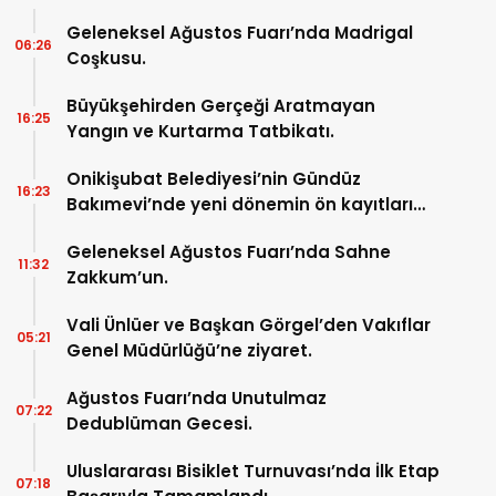
Geleneksel Ağustos Fuarı’nda Madrigal
06:26
Coşkusu.
Büyükşehirden Gerçeği Aratmayan
16:25
Yangın ve Kurtarma Tatbikatı.
Onikişubat Belediyesi’nin Gündüz
16:23
Bakımevi’nde yeni dönemin ön kayıtları
başladı.
Geleneksel Ağustos Fuarı’nda Sahne
11:32
Zakkum’un.
Vali Ünlüer ve Başkan Görgel’den Vakıflar
05:21
Genel Müdürlüğü’ne ziyaret.
Ağustos Fuarı’nda Unutulmaz
07:22
Dedublüman Gecesi.
Uluslararası Bisiklet Turnuvası’nda İlk Etap
07:18