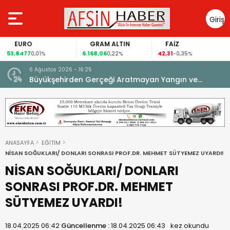
Giriş
Yap
EURO
GRAM ALTIN
FAİZ
53,8477
6.168,06
42,31
0,01%
0,22%
-0,35%
6 Ağustos 2026 - 16:25
su.
Büyükşehirden Gerçeği Aratmayan Yangın ve
Kurtarma Tatbikatı.
ANASAYFA
EĞİTİM
NİSAN SOĞUKLARI/ DONLARI SONRASI PROF.DR. MEHMET SÜTYEMEZ UYARDI!
NİSAN SOĞUKLARI/ DONLARI
SONRASI PROF.DR. MEHMET
SÜTYEMEZ UYARDI!
18.04.2025 06:42
Güncellenme :
18.04.2025 06:43
kez okundu