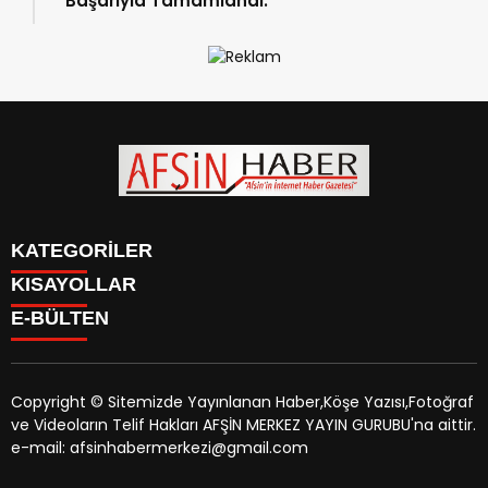
Başarıyla Tamamlandı.
KATEGORİLER
KISAYOLLAR
SİYASET
E-BÜLTEN
EĞİTİM
SİYASET
EKONOMİ
EĞİTİM
KÜLTÜR SANAT
EKONOMİ
MAGAZİN
Copyright © Sitemizde Yayınlanan Haber,Köşe Yazısı,Fotoğraf
KÜLTÜR SANAT
MANŞETLER
ve Videoların Telif Hakları AFŞİN MERKEZ YAYIN GURUBU'na aittir.
MAGAZİN
afsinhaber.com
e-bültenine abone olarak, tarafınıza haber,
ÖZEL HABER
e-mail: afsinhabermerkezi@gmail.com
MANŞETLER
duyuru ve kampanya içerikli e-postaların gönderilmesini
SAĞLIK
ÖZEL HABER
kabul etmiş olursunuz.