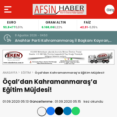
Giriş
Yap
EURO
GRAM ALTIN
FAİZ
53,8477
6.168,06
42,31
0,01%
0,22%
-0,35%
8 Ağustos 2026 - 04:50
ikleti
Anahtar Parti Kahramanmaraş İl Başkanı Kayıran,
Afşin Teşkilatı ile buluştu.
ANASAYFA
EĞİTİM
Öçal’dan Kahramanmaraş’a Eğitim Müjdesi!
Öçal’dan Kahramanmaraş’a
Eğitim Müjdesi!
01.09.2020 05:13
Güncellenme :
01.09.2020 05:15
kez okundu