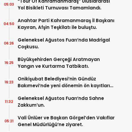
“Tour Of Kahramanmaraş” Uluslararası
05:03
Yol Bisikleti Turnuvası Tamamlandı.
Anahtar Parti Kahramanmaraş İl Başkanı
04:50
Kayıran, Afşin Teşkilatı ile buluştu.
Geleneksel Ağustos Fuarı’nda Madrigal
06:26
Coşkusu.
Büyükşehirden Gerçeği Aratmayan
16:25
Yangın ve Kurtarma Tatbikatı.
Onikişubat Belediyesi’nin Gündüz
16:23
Bakımevi’nde yeni dönemin ön kayıtları
başladı.
Geleneksel Ağustos Fuarı’nda Sahne
11:32
Zakkum’un.
Vali Ünlüer ve Başkan Görgel’den Vakıflar
05:21
Genel Müdürlüğü’ne ziyaret.