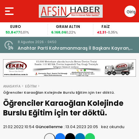
Giriş
Yap
EURO
GRAM ALTIN
FAİZ
53,8477
6.168,06
42,31
0,01%
0,22%
-0,35%
8 Ağustos 2026 - 04:50
ikleti
Anahtar Parti Kahramanmaraş İl Başkanı Kayıran,
Afşin Teşkilatı ile buluştu.
ANASAYFA
EĞİTİM
Öğrenciler Karaoğlan Kolejinde Burslu Eğitim için ter döktü.
Öğrenciler Karaoğlan Kolejinde
Burslu Eğitim için ter döktü.
21.02.2022 10:54
Güncellenme :
13.04.2023 20:05
kez okundu