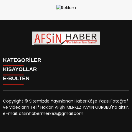
KATEGORİLER
KISAYOLLAR
SİYASET
E-BÜLTEN
EĞİTİM
SİYASET
EKONOMİ
EĞİTİM
KÜLTÜR SANAT
EKONOMİ
MAGAZİN
Copyright © Sitemizde Yayınlanan Haber,Köşe Yazısı,Fotoğraf
KÜLTÜR SANAT
MANŞETLER
ve Videoların Telif Hakları AFŞİN MERKEZ YAYIN GURUBU'na aittir.
MAGAZİN
afsinhaber.com
e-bültenine abone olarak, tarafınıza haber,
ÖZEL HABER
e-mail: afsinhabermerkezi@gmail.com
MANŞETLER
duyuru ve kampanya içerikli e-postaların gönderilmesini
SAĞLIK
ÖZEL HABER
kabul etmiş olursunuz.
SPOR
SAĞLIK
TEKNOLOJİ