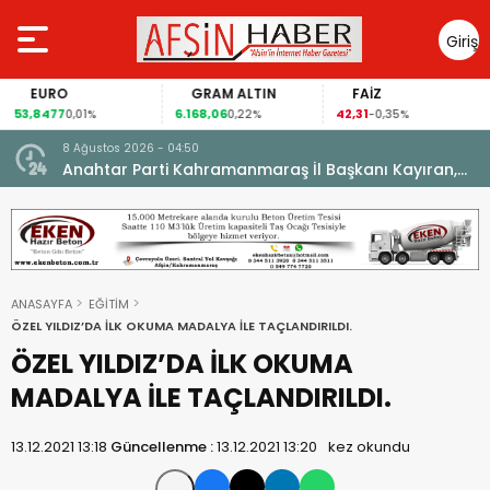
Giriş
Yap
EURO
GRAM ALTIN
FAİZ
53,8477
6.168,06
42,31
0,01%
0,22%
-0,35%
8 Ağustos 2026 - 04:50
ikleti
Anahtar Parti Kahramanmaraş İl Başkanı Kayıran,
Afşin Teşkilatı ile buluştu.
ANASAYFA
EĞİTİM
ÖZEL YILDIZ’DA İLK OKUMA MADALYA İLE TAÇLANDIRILDI.
ÖZEL YILDIZ’DA İLK OKUMA
MADALYA İLE TAÇLANDIRILDI.
13.12.2021 13:18
Güncellenme :
13.12.2021 13:20
kez okundu