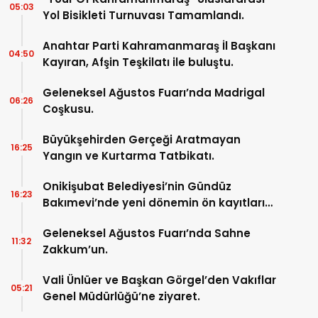
05:03
Yol Bisikleti Turnuvası Tamamlandı.
Anahtar Parti Kahramanmaraş İl Başkanı
04:50
Kayıran, Afşin Teşkilatı ile buluştu.
Geleneksel Ağustos Fuarı’nda Madrigal
06:26
Coşkusu.
Büyükşehirden Gerçeği Aratmayan
16:25
Yangın ve Kurtarma Tatbikatı.
Onikişubat Belediyesi’nin Gündüz
16:23
Bakımevi’nde yeni dönemin ön kayıtları
başladı.
Geleneksel Ağustos Fuarı’nda Sahne
11:32
Zakkum’un.
Vali Ünlüer ve Başkan Görgel’den Vakıflar
05:21
Genel Müdürlüğü’ne ziyaret.