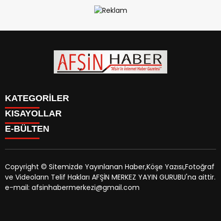
KATEGORİLER
KISAYOLLAR
SİYASET
E-BÜLTEN
EĞİTİM
SİYASET
EKONOMİ
EĞİTİM
KÜLTÜR SANAT
EKONOMİ
MAGAZİN
Copyright © Sitemizde Yayınlanan Haber,Köşe Yazısı,Fotoğraf
KÜLTÜR SANAT
MANŞETLER
ve Videoların Telif Hakları AFŞİN MERKEZ YAYIN GURUBU'na aittir.
MAGAZİN
afsinhaber.com
e-bültenine abone olarak, tarafınıza haber,
ÖZEL HABER
e-mail: afsinhabermerkezi@gmail.com
MANŞETLER
duyuru ve kampanya içerikli e-postaların gönderilmesini
SAĞLIK
ÖZEL HABER
kabul etmiş olursunuz.
SPOR
SAĞLIK
TEKNOLOJİ