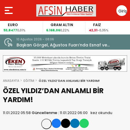
Giriş
Yap
EURO
GRAM ALTIN
FAİZ
53,8477
6.168,06
42,31
0,01%
0,22%
-0,35%
10 Ağustos 2026 - 08:06
Başkan Görgel, Ağustos Fuarı’nda Esnaf ve
Vatandaşlarla Buluştu.
ANASAYFA
EĞİTİM
ÖZEL YILDIZ’DAN ANLAMLI BİR YARDIM!
ÖZEL YILDIZ’DAN ANLAMLI BİR
YARDIM!
11.01.2022 05:58
Güncellenme :
11.01.2022 06:00
kez okundu