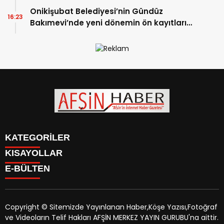
Onikişubat Belediyesi’nin Gündüz
16:23
Bakımevi’nde yeni dönemin ön kayıtları
başladı.
KATEGORİLER
KISAYOLLAR
SİYASET
E-BÜLTEN
EĞİTİM
SİYASET
EKONOMİ
EĞİTİM
KÜLTÜR SANAT
EKONOMİ
MAGAZİN
Copyright © Sitemizde Yayınlanan Haber,Köşe Yazısı,Fotoğraf
KÜLTÜR SANAT
MANŞETLER
ve Videoların Telif Hakları AFŞİN MERKEZ YAYIN GURUBU'na aittir.
MAGAZİN
afsinhaber.com
e-bültenine abone olarak, tarafınıza haber,