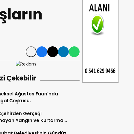
şların
izi Çekebilir
eksel Ağustos Fuarı’nda
gal Coşkusu.
şehirden Gerçeği
mayan Yangın ve Kurtarma
katı.
şubat Belediyesi’nin Gündüz