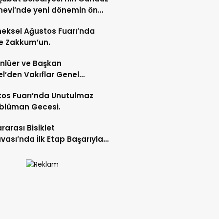
evi’nde yeni dönemin ön
ları başladı.
eksel Ağustos Fuarı’nda
e Zakkum’un.
Ünlüer ve Başkan
l’den Vakıflar Genel
lüğü’ne ziyaret.
os Fuarı’nda Unutulmaz
blüman Gecesi.
ararası Bisiklet
vası’nda İlk Etap Başarıyla
mlandı.