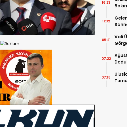
16:23
Bakım
kayıt
Gelen
11:32
Sahn
Vali 
05:21
Görge
Müdür
Ağust
07:22
Dedu
Ulusl
07:18
Turnu
Tama