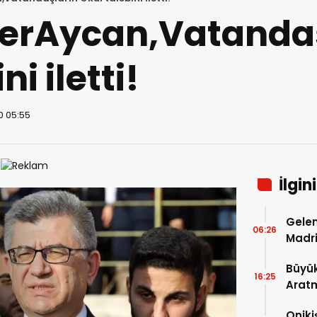
eferAycan,Vatanda
i iletti!
0 05:55
İlgin
Gelen
06:26
Madri
Büyük
16:25
Arat
Tatbi
Oniki