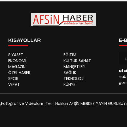
KISAYOLLAR
E-
SİYASET
EĞİTİM
EKONOMİ
KÜLTÜR SANAT
MAGAZİN
MANŞETLER
afs
ÖZEL HABER
SAĞLIK
habe
SPOR
TEKNOLOJİ
gönd
VEFAT
KÜNYE
,Fotoğraf ve Videoların Telif Hakları AFŞİN MERKEZ YAYIN GURUBU'