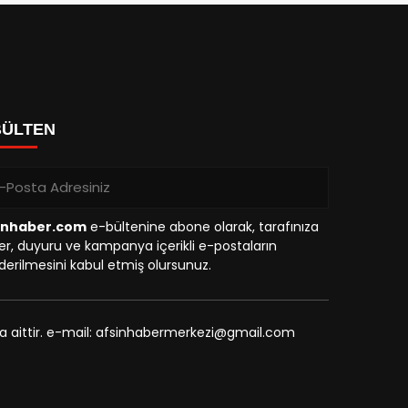
BÜLTEN
inhaber.com
e-bültenine abone olarak, tarafınıza
r, duyuru ve kampanya içerikli e-postaların
erilmesini kabul etmiş olursunuz.
na aittir. e-mail: afsinhabermerkezi@gmail.com