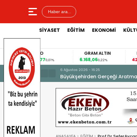
Haber ara...
SİYASET
EĞİTİM
EKONOMİ
KÜLT
EURO
GRAM ALTIN
53,8477
6.168,06
42
%
0,01%
0,22%
6 Ağustos 2026 - 16:25
Büyükşehirden Gerçeği Aratma
ANASAYFA
EĞİTİM
Prof.Dr.SeferAycan