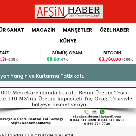
ÜR SANAT
MAGAZİN
MANŞETLER
ÖZEL HABER
KÜNYE
FAİZ
GÜMÜŞ GRAM
BITCOIN
,31
88,60
63.760,00
-0,35%
1,07%
-0,55%
yan Yangın ve Kurtarma Tatbikatı.
,Vatandaşların Okul talebini iletti!