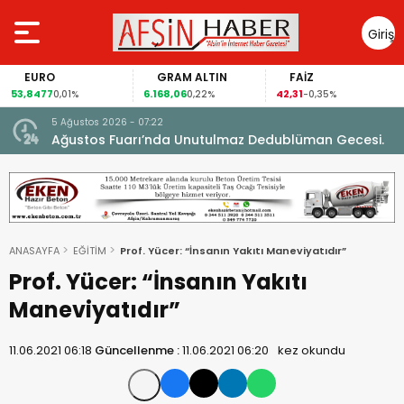
Giriş
Yap
EURO
GRAM ALTIN
FAİZ
53,8477
6.168,06
42,31
0,01%
0,22%
-0,35%
5 Ağustos 2026 - 07:22
nel
Ağustos Fuarı’nda Unutulmaz Dedublüman Gecesi.
ANASAYFA
EĞİTİM
Prof. Yücer: “İnsanın Yakıtı Maneviyatıdır”
Prof. Yücer: “İnsanın Yakıtı
Maneviyatıdır”
11.06.2021 06:18
Güncellenme :
11.06.2021 06:20
kez okundu