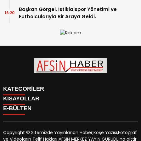
Düzenlemelerine Gidilecek!.
Başkan Görgel, İstiklalspor Yönetimi ve
16:20
Futbolcularıyla Bir Araya Geldi.
KATEGORİLER
KISAYOLLAR
SİYASET
E-BÜLTEN
EĞİTİM
SİYASET
EKONOMİ
EĞİTİM
KÜLTÜR SANAT
EKONOMİ
MAGAZİN
Copyright © Sitemizde Yayınlanan Haber,Köşe Yazısı,Fotoğraf
KÜLTÜR SANAT
MANŞETLER
ve Videoların Telif Hakları AFŞİN MERKEZ YAYIN GURUBU'na aittir.
MAGAZİN