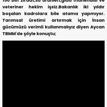
150 bin ziraat,su ürünleri,gıda mühendisi ve
veteriner hekim işsiz.Bakanlık iki yıldır
boşalan kadrolara bile atama yapmıyor.
Tarımsal üretimi artırmak için İnsan
gücümüzü verimli kullanmalıyız diyen Aycan
TBMM'de şöyle konuştu;