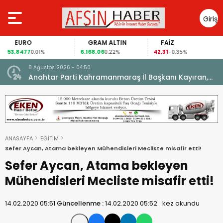
Giriş
Yap
EURO
GRAM ALTIN
FAİZ
53,8477
6.168,06
42,31
0,01%
0,22%
-0,35%
8 Ağustos 2026 - 04:50
ikleti
Anahtar Parti Kahramanmaraş İl Başkanı Kayıran,
Afşin Teşkilatı ile buluştu.
ANASAYFA
EĞİTİM
Sefer Aycan, Atama bekleyen Mühendisleri Mecliste misafir etti!
Sefer Aycan, Atama bekleyen
Mühendisleri Mecliste misafir etti!
14.02.2020 05:51
Güncellenme :
14.02.2020 05:52
kez okundu