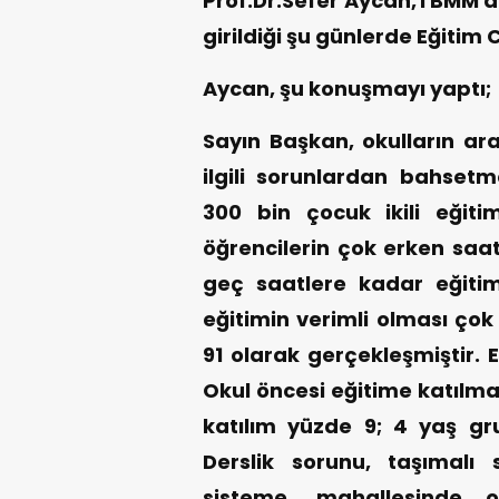
Prof.Dr.Sefer Aycan,TBMM'de
girildiği şu günlerde Eğitim 
Aycan, şu konuşmayı yaptı;
Sayın Başkan, okulların ara
ilgili sorunlardan bahset
300 bin çocuk ikili eğit
öğrencilerin çok erken saat
geç saatlere kadar eğiti
eğitimin verimli olması çok
91 olarak gerçekleşmiştir. 
Okul öncesi eğitime katılma
katılım yüzde 9; 4 yaş gr
Derslik sorunu, taşımalı 
sisteme, mahallesinde 