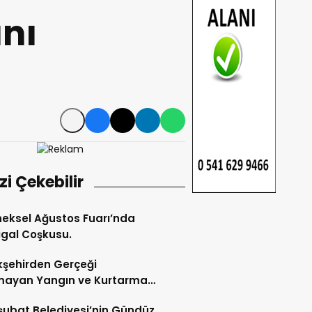
ını
izi Çekebilir
eksel Ağustos Fuarı’nda
gal Coşkusu.
şehirden Gerçeği
mayan Yangın ve Kurtarma
katı.
şubat Belediyesi’nin Gündüz