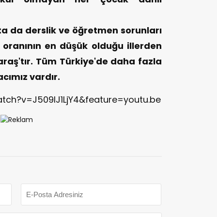
da derslik ve öğretmen sorunları
oranının en düşük olduğu illerden
aş'tır. Tüm Türkiye'de daha fazla
acımız vardır.
tch?v=J509lJ1LjY4&feature=youtu.be