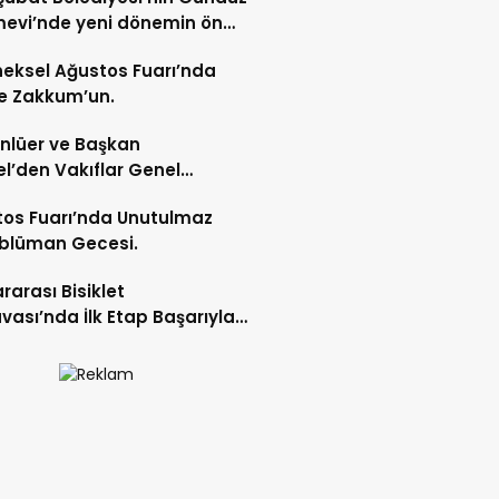
evi’nde yeni dönemin ön
ları başladı.
eksel Ağustos Fuarı’nda
e Zakkum’un.
Ünlüer ve Başkan
l’den Vakıflar Genel
lüğü’ne ziyaret.
os Fuarı’nda Unutulmaz
blüman Gecesi.
ararası Bisiklet
vası’nda İlk Etap Başarıyla
mlandı.