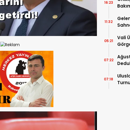
16:23
Bakım
kayıt
Gelen
11:32
Sahn
Vali 
05:21
Görge
Müdür
Ağust
07:22
Dedu
Ulusl
07:18
Turnu
Tama