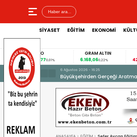
Haber ara...
SİYASET
EĞİTİM
EKONOMİ
KÜLT
EURO
GRAM ALTIN
53,8477
6.168,06
42
%
0,01%
0,22%
6 Ağustos 2026 - 16:25
Büyükşehirden Gerçeği Aratma
ANASAYFA
EĞİTİM
Sefer Aycan,Eğitim 