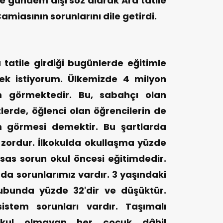
 gündem dışı söz alarak Ara tatile
Camiasının sorunlarını dile getirdi.
 tatile girdiği bugünlerde eğitimle
mek istiyorum. Ülkemizde 4 milyon
im görmektedir. Bu, sabahçı olan
lerde, öğlenci olan öğrencilerin de
m görmesi demektir. Bu şartlarda
 zordur. İlkokulda okullaşma yüzde
Esas sorun okul öncesi eğitimdedir.
da sorunlarımız vardır. 3 yaşındaki
ubunda yüzde 32'dir ve düşüktür.
sistem sorunları vardır. Taşımalı
okul olmayan her çocuk dâhil