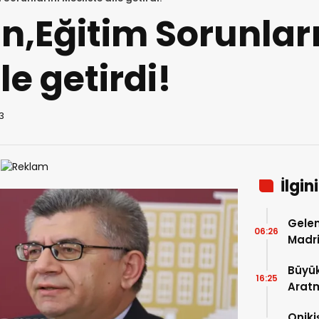
n,Eğitim Sorunlar
le getirdi!
13
İlgin
Gelen
06:26
Madri
Büyük
16:25
Arat
Tatbi
Oniki