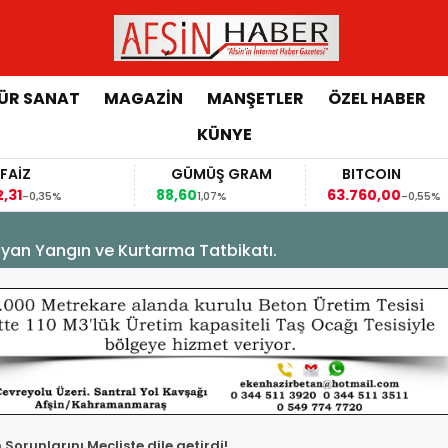
ÜR SANAT
MAGAZİN
MANŞETLER
ÖZEL HABER
KÜNYE
FAİZ
GÜMÜŞ GRAM
BITCOIN
,31
88,60
63.760,00
-0,35%
1,07%
-0,55%
yan Yangın ve Kurtarma Tatbikatı.
Sorunlarını Mecliste dile getirdi!