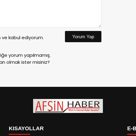
Yorum Yap
ve kabul ediyorum.
riğe yorum yapılmamış.
an olmak ister misiniz?
KISAYOLLAR
E-