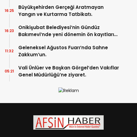
Büyükşehirden Gerçeği Aratmayan
16:25
Yangın ve Kurtarma Tatbikatı.
Onikişubat Belediyesi’nin Gündüz
16:23
Bakımevi’nde yeni dönemin ön kayıtları
başladı.
Geleneksel Ağustos Fuarı’nda Sahne
11:32
Zakkum’un.
Vali Ünlüer ve Başkan Görgel’den Vakıflar
05:21
Genel Müdürlüğü’ne ziyaret.