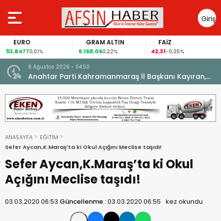
Giriş
Yap
EURO
GRAM ALTIN
FAİZ
53,8477
6.168,06
42,31
0,01%
0,22%
-0,35%
8 Ağustos 2026 - 04:50
ikleti
Anahtar Parti Kahramanmaraş İl Başkanı Kayıran,
Afşin Teşkilatı ile buluştu.
ANASAYFA
EĞİTİM
Sefer Aycan,K.Maraş’ta ki Okul Açığını Meclise taşıdı!
Sefer Aycan,K.Maraş’ta ki Okul
Açığını Meclise taşıdı!
03.03.2020 06:53
Güncellenme :
03.03.2020 06:55
kez okundu