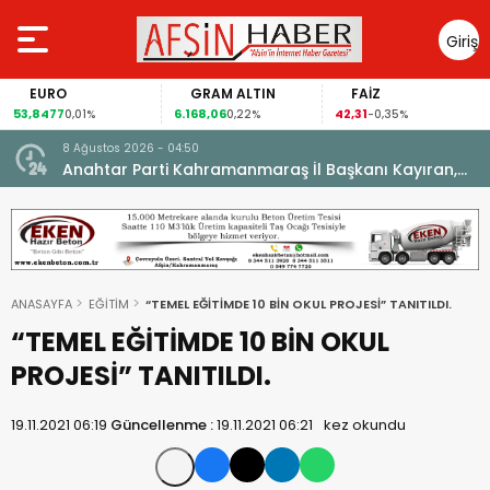
Giriş
Yap
EURO
GRAM ALTIN
FAİZ
53,8477
6.168,06
42,31
0,01%
0,22%
-0,35%
8 Ağustos 2026 - 04:50
ikleti
Anahtar Parti Kahramanmaraş İl Başkanı Kayıran,
Afşin Teşkilatı ile buluştu.
ANASAYFA
EĞİTİM
“TEMEL EĞİTİMDE 10 BİN OKUL PROJESİ” TANITILDI.
“TEMEL EĞİTİMDE 10 BİN OKUL
PROJESİ” TANITILDI.
19.11.2021 06:19
Güncellenme :
19.11.2021 06:21
kez okundu