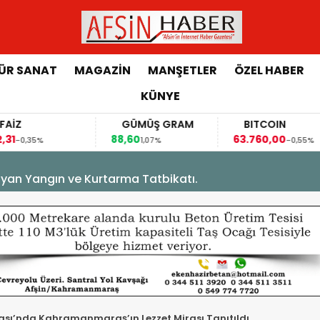
ÜR SANAT
MAGAZİN
MANŞETLER
ÖZEL HABER
KÜNYE
AİZ
GÜMÜŞ GRAM
BITCOIN
31
88,60
63.760,00
-0,35%
1,07%
-0,55%
yan Yangın ve Kurtarma Tatbikatı.
ası’nda Kahramanmaraş’ın Lezzet Mirası Tanıtıldı.