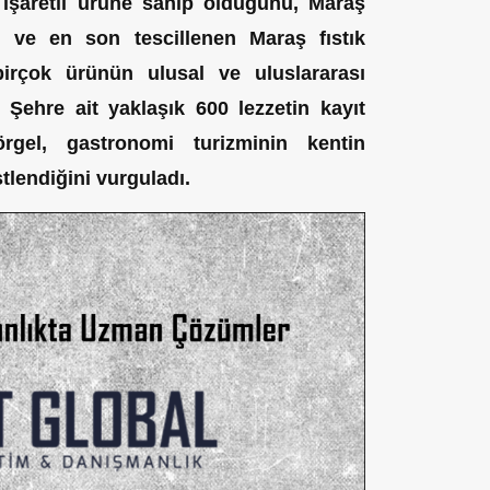
işaretli ürüne sahip olduğunu, Maraş
ı ve en son tescillenen Maraş fıstık
rçok ürünün ulusal ve uluslararası
. Şehre ait yaklaşık 600 lezzetin kayıt
Görgel, gastronomi turizminin kentin
tlendiğini vurguladı.