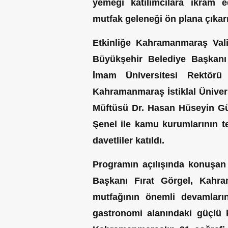
yemeği katılımcılara ikram ed
mutfak geleneği ön plana çıkarı
Etkinliğe Kahramanmaraş Val
Büyükşehir Belediye Başkanı
İmam Üniversitesi Rektörü
Kahramanmaraş İstiklal Üniversi
Müftüsü Dr. Hasan Hüseyin Gül
Şenel ile kamu kurumlarının tem
davetliler katıldı.
Programın açılışında konuşa
Başkanı Fırat Görgel, Kahr
mutfağının önemli devamların
gastronomi alanındaki güçlü k