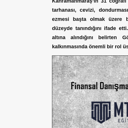
Kahramanmaraş’ın 31 coğrafi 
tarhanası, cevizi, dondurmas
ezmesi başta olmak üzere bi
düzeyde tanındığını ifade etti
altına alındığını belirten 
kalkınmasında önemli bir rol üs