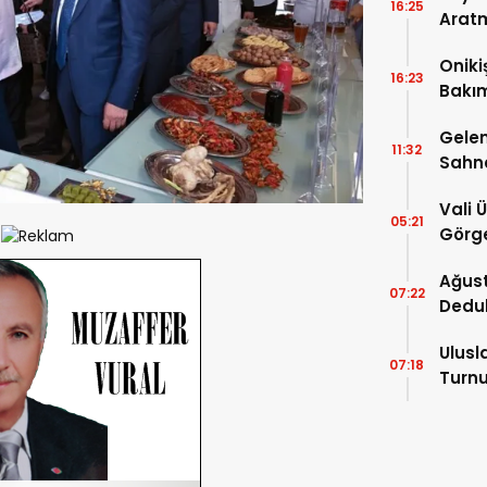
16:25
Arat
Tatbi
Oniki
16:23
Bakım
kayıt
Gelen
11:32
Sahn
Vali 
05:21
Görge
Müdür
Ağust
07:22
Dedu
Ulusl
07:18
Turnu
Tama