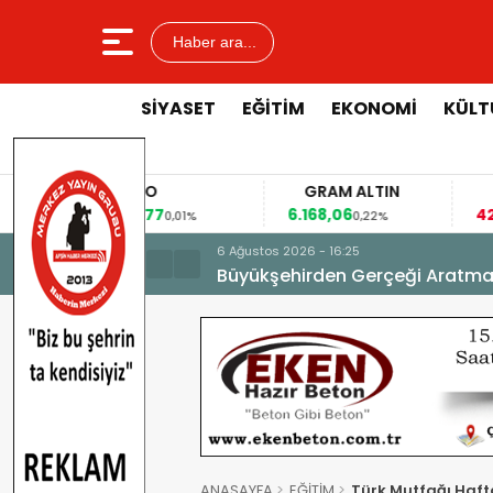
Haber ara...
SİYASET
EĞİTİM
EKONOMİ
KÜLT
EURO
GRAM ALTIN
F
53,8477
6.168,06
42,
0,01%
0,22%
6 Ağustos 2026 - 16:25
Büyükşehirden Gerçeği Aratma
ANASAYFA
EĞİTİM
Türk Mutfağı Haft