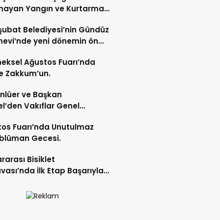
mayan Yangın ve Kurtarma
katı.
şubat Belediyesi’nin Gündüz
evi’nde yeni dönemin ön
ları başladı.
eksel Ağustos Fuarı’nda
e Zakkum’un.
Ünlüer ve Başkan
l’den Vakıflar Genel
lüğü’ne ziyaret.
os Fuarı’nda Unutulmaz
blüman Gecesi.
ararası Bisiklet
vası’nda İlk Etap Başarıyla
mlandı.