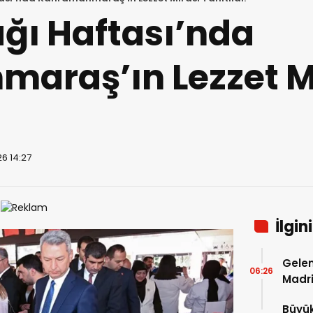
ğı Haftası’nda
araş’ın Lezzet M
6 14:27
İlgin
Gelen
06:26
Madri
Büyük