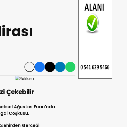
irası
izi Çekebilir
eksel Ağustos Fuarı’nda
gal Coşkusu.
şehirden Gerçeği