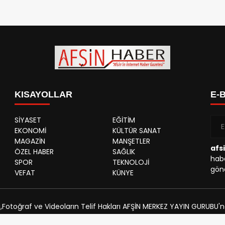
KISAYOLLAR
E-
SİYASET
EĞİTİM
EKONOMİ
KÜLTÜR SANAT
MAGAZİN
MANŞETLER
afs
ÖZEL HABER
SAĞLIK
habe
SPOR
TEKNOLOJİ
gönd
VEFAT
KÜNYE
,Fotoğraf ve Videoların Telif Hakları AFŞİN MERKEZ YAYIN GURUBU'