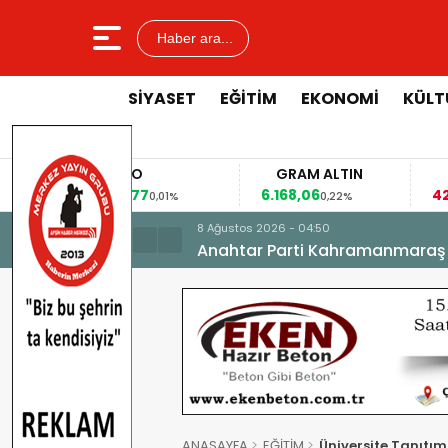
Haber ara...
SİYASET
EĞİTİM
EKONOMİ
KÜLT
EURO
GRAM ALTIN
53,8477
6.168,06
42
%
0,01%
0,22%
8 Ağustos 2026 - 04:50
Anahtar Parti Kahramanmaraş İl 
ANASAYFA
EĞİTİM
Üniversite Tanıtım