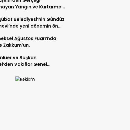
şehirden Gerçeği
mayan Yangın ve Kurtarma
katı.
şubat Belediyesi’nin Gündüz
evi’nde yeni dönemin ön
ları başladı.
eksel Ağustos Fuarı’nda
e Zakkum’un.
Ünlüer ve Başkan
l’den Vakıflar Genel
lüğü’ne ziyaret.