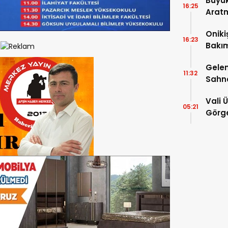
Büyük
16:25
Arat
Tatbi
Oniki
16:23
Bakım
kayıt
Gelen
11:32
Sahn
Vali 
05:21
Görge
Müdür