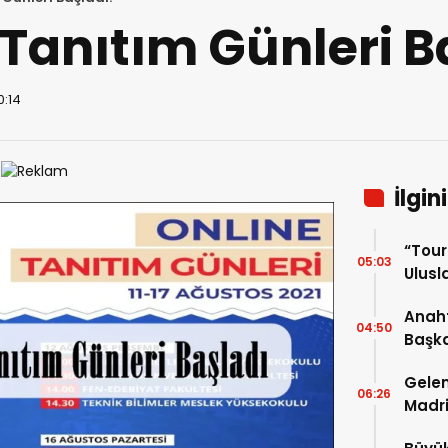
 Tanıtım Günleri B
0:14
İlgin
“Tou
05:03
Ulusla
Turn
Anaht
04:50
Başka
buluş
Gelen
06:26
Madri