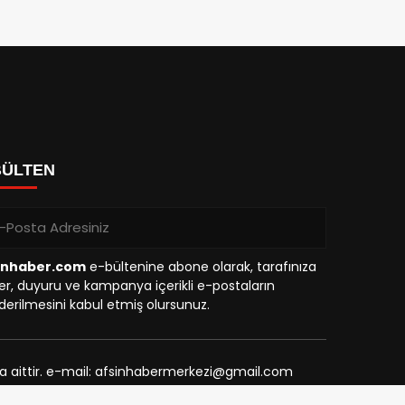
BÜLTEN
inhaber.com
e-bültenine abone olarak, tarafınıza
r, duyuru ve kampanya içerikli e-postaların
erilmesini kabul etmiş olursunuz.
na aittir. e-mail: afsinhabermerkezi@gmail.com