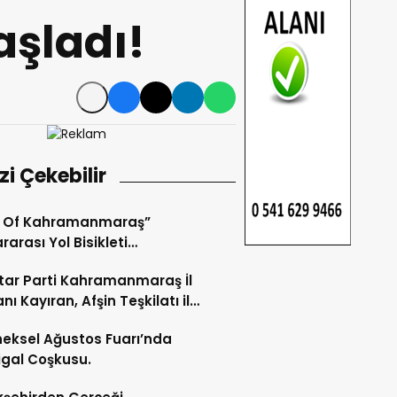
aşladı!
izi Çekebilir
r Of Kahramanmaraş”
rarası Yol Bisikleti
uvası Tamamlandı.
ar Parti Kahramanmaraş İl
nı Kayıran, Afşin Teşkilatı ile
tu.
eksel Ağustos Fuarı’nda
gal Coşkusu.