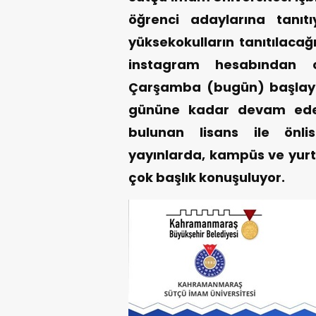
öğrenci adaylarına tanıt
yüksekokulların tanıtılacağ
instagram hesabından c
Çarşamba (bugün) başlayan
gününe kadar devam edec
bulunan lisans ile önlis
yayınlarda, kampüs ve yur
çok başlık konuşuluyor.