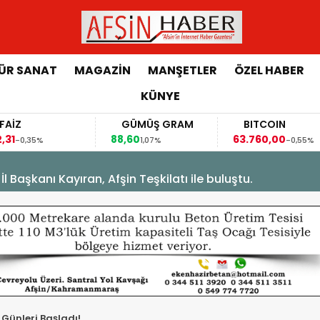
ÜR SANAT
MAGAZİN
MANŞETLER
ÖZEL HABER
KÜNYE
FAİZ
GÜMÜŞ GRAM
BITCOIN
,31
88,60
63.760,00
-0,35%
1,07%
-0,55%
Başkanı Kayıran, Afşin Teşkilatı ile buluştu.
 Günleri Başladı!