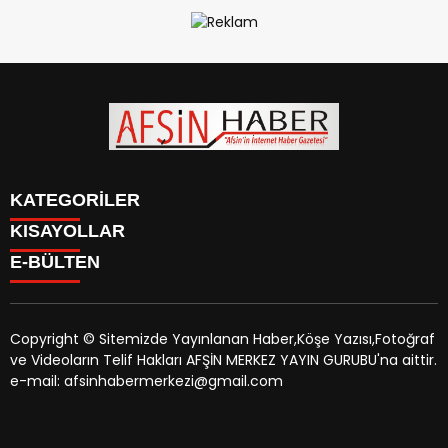
KATEGORİLER
KISAYOLLAR
SİYASET
E-BÜLTEN
EĞİTİM
SİYASET
EKONOMİ
EĞİTİM
KÜLTÜR SANAT
EKONOMİ
MAGAZİN
Copyright © Sitemizde Yayınlanan Haber,Köşe Yazısı,Fotoğraf
KÜLTÜR SANAT
MANŞETLER
ve Videoların Telif Hakları AFŞİN MERKEZ YAYIN GURUBU'na aittir.
MAGAZİN
afsinhaber.com
e-bültenine abone olarak, tarafınıza haber,
ÖZEL HABER
e-mail: afsinhabermerkezi@gmail.com
MANŞETLER
duyuru ve kampanya içerikli e-postaların gönderilmesini
SAĞLIK
ÖZEL HABER
kabul etmiş olursunuz.
SPOR
SAĞLIK
TEKNOLOJİ