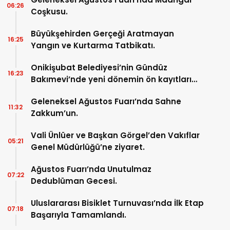
06:26
Coşkusu.
Büyükşehirden Gerçeği Aratmayan
16:25
Yangın ve Kurtarma Tatbikatı.
Onikişubat Belediyesi’nin Gündüz
16:23
Bakımevi’nde yeni dönemin ön kayıtları
başladı.
Geleneksel Ağustos Fuarı’nda Sahne
11:32
Zakkum’un.
Vali Ünlüer ve Başkan Görgel’den Vakıflar
05:21
Genel Müdürlüğü’ne ziyaret.
Ağustos Fuarı’nda Unutulmaz
07:22
Dedublüman Gecesi.
Uluslararası Bisiklet Turnuvası’nda İlk Etap
07:18
Başarıyla Tamamlandı.