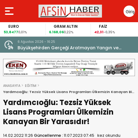
Giriş
Yap
EURO
GRAM ALTIN
FAİZ
53,8477
6.168,06
42,31
0,01%
0,22%
-0,35%
6 Ağustos 2026 - 16:25
su.
Büyükşehirden Gerçeği Aratmayan Yangın ve
Kurtarma Tatbikatı.
ANASAYFA
EĞİTİM
Yardımcıoğlu: Tezsiz Yüksek Lisans Programları Ülkemizin Kanayan Bir
Yarasıdır!
Yardımcıoğlu: Tezsiz Yüksek
Lisans Programları Ülkemizin
Kanayan Bir Yarasıdır!
14.02.2022 11:26
Güncellenme :
11.07.2023 07:45
kez okundu