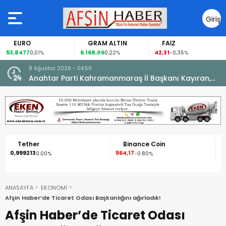
Giriş
Yap
EURO
GRAM ALTIN
FAİZ
53,8477
6.168,06
42,31
0,01%
0,22%
-0,35%
8 Ağustos 2026 - 04:50
ikleti
Anahtar Parti Kahramanmaraş İl Başkanı Kayıran,
Afşin Teşkilatı ile buluştu.
Tether
Binance Coin
0,999213
564,17
1
0.00%
-0.80%
ANASAYFA
EKONOMİ
Afşin Haber’de Ticaret Odası Başkanlığını ağırladık!
Afşin Haber’de Ticaret Odası