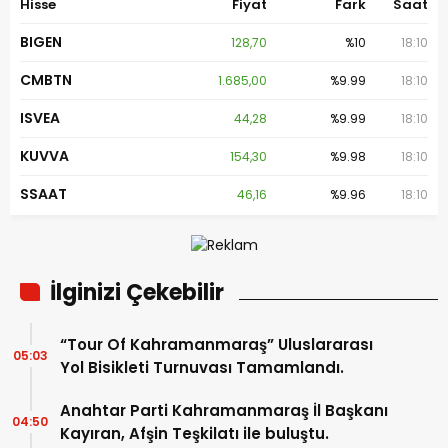
Hisse
Fiyat
Fark
Saat
BIGEN
128,70
%10
18:10
CMBTN
1.685,00
%9.99
18:10
ISVEA
44,28
%9.99
18:10
KUVVA
154,30
%9.98
18:10
SSAAT
46,16
%9.96
18:10
İlginizi Çekebilir
“Tour Of Kahramanmaraş” Uluslararası
05:03
Yol Bisikleti Turnuvası Tamamlandı.
Anahtar Parti Kahramanmaraş İl Başkanı
04:50
Kayıran, Afşin Teşkilatı ile buluştu.