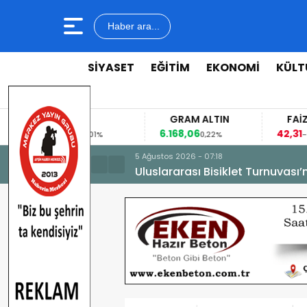
Haber ara...
SİYASET
EĞİTİM
EKONOMİ
KÜLT
RO
GRAM ALTIN
FAİZ
477
6.168,06
42,31
0,01%
0,22%
-0,35%
5 Ağustos 2026 - 07:18
Uluslararası Bisiklet Turnuvası