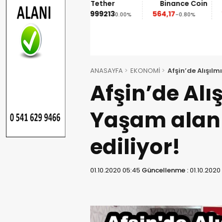
reum
Tether
Binance Coin
XRP
5
0,999213
564,17
1,09
-1.90%
0.00%
-0.80%
-2.50%
ANASAYFA
EKONOMİ
Afşin’de Alışılm
Afşin’de Alı
Yaşam alanl
ediliyor!
01.10.2020 05:45
Güncellenme :
01.10.2020