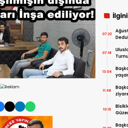
İlgin
Ağust
07:22
Dedu
Ulusl
07:18
Turnu
Tama
Başka
13:04
yaşam
ziyare
Başka
11:48
ziyar
Bisik
10:15
Güzer
Düzen
Başka