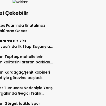
izi Çekebilir
os Fuarı’nda Unutulmaz
blüman Gecesi.
ararası Bisiklet
vası’nda İlk Etap Başarıyla
mlandı.
n Toptaş, mahallelerin
 kalitesini artıran parkları
t etti.
n Karaağaç,Şehit kabirleri
etiyle görevine başladı.
let Turnuvası Nedeniyle Yarış
gahında Geçici Trafik
lemelerine Gidilecek!.
n Görgel, İstiklalspor