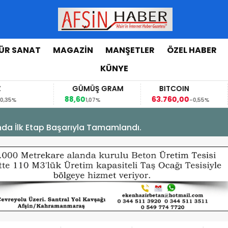
ÜR SANAT
MAGAZİN
MANŞETLER
ÖZEL HABER
KÜNYE
GÜMÜŞ GRAM
BITCOIN
GBP/TRY
88,60
63.760,00
63,1184
1,07%
-0,55%
0,07
’nda İlk Etap Başarıyla Tamamlandı.