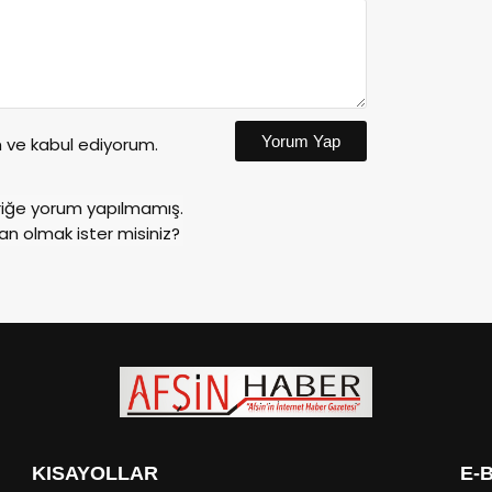
Yorum Yap
ve kabul ediyorum.
riğe yorum yapılmamış.
an olmak ister misiniz?
KISAYOLLAR
E-