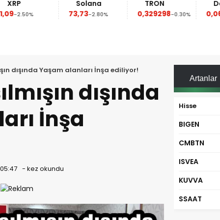
Solana
TRON
Dogecoin
73,73
0,329298
0,069368
-2.80%
-0.30%
-0.50%
ışın dışında Yaşam alanları İnşa ediliyor!
Artanlar
şılmışın dışında
Hisse
arı İnşa
BIGEN
CMBTN
ISVEA
 05:47
-
kez okundu
KUVVA
SSAAT