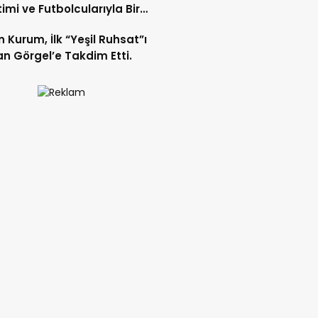
imi ve Futbolcularıyla Bir
 Geldi.
 Kurum, İlk “Yeşil Ruhsat”ı
n Görgel’e Takdim Etti.