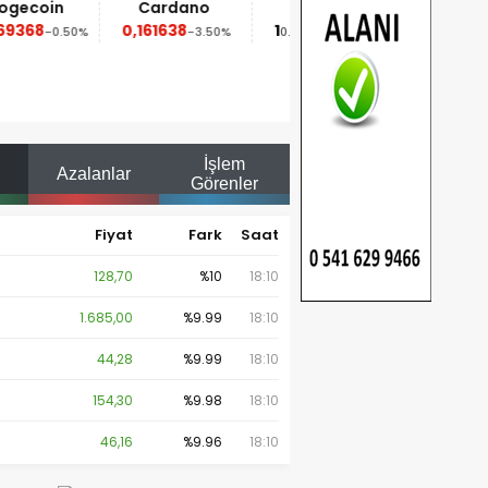
Cardano
Dai
Avalanche
0,161638
1
6,23
-3.50%
0.00%
-0.40%
İşlem
Azalanlar
Görenler
Fiyat
Fark
Saat
128,70
%10
18:10
1.685,00
%9.99
18:10
44,28
%9.99
18:10
154,30
%9.98
18:10
46,16
%9.96
18:10