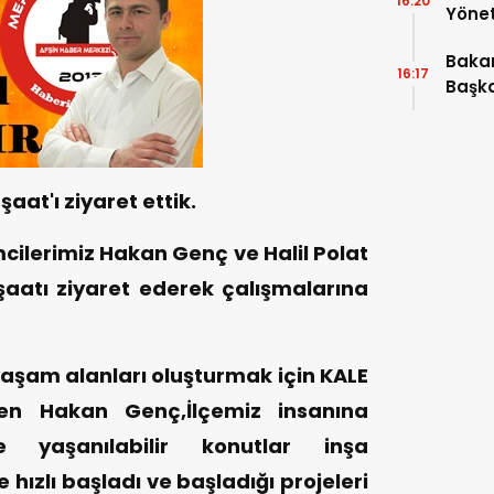
16:20
Yönet
Araya
Bakan
16:17
Başka
şaat'ı ziyaret ettik.
mcilerimiz Hakan Genç ve Halil Polat
şaatı ziyaret ederek çalışmalarına
 yaşam alanları oluşturmak için KALE
rten Hakan Genç,İlçemiz insanına
 yaşanılabilir konutlar inşa
 hızlı başladı ve başladığı projeleri