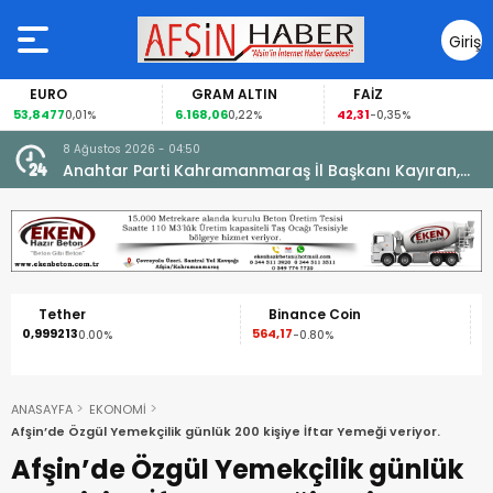
Giriş
Yap
GRAM ALTIN
FAİZ
GÜMÜŞ G
6.168,06
42,31
88,60
0,22%
-0,35%
1,07%
8 Ağustos 2026 - 04:50
ikleti
Anahtar Parti Kahramanmaraş İl Başkanı Kayıran,
Afşin Teşkilatı ile buluştu.
Binance Coin
XRP
564,17
1,09
-0.80%
-2.50%
ANASAYFA
EKONOMİ
Afşin’de Özgül Yemekçilik günlük 200 kişiye İftar Yemeği veriyor.
Afşin’de Özgül Yemekçilik günlük