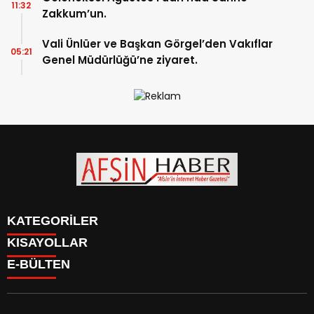
11:32
Zakkum’un.
Vali Ünlüer ve Başkan Görgel’den Vakıflar
05:21
Genel Müdürlüğü’ne ziyaret.
KATEGORİLER
KISAYOLLAR
SİYASET
E-BÜLTEN
EĞİTİM
SİYASET
EKONOMİ
EĞİTİM
KÜLTÜR SANAT
EKONOMİ