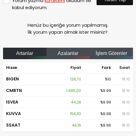
Yorum yazma
kurallarını
okudum ve
kabul ediyorum.
Henüz bu içeriğe yorum yapılmamış.
İlk yorum yapan olmak ister misiniz?
Artanlar
Azalanlar
İşlem Görenler
Hisse
Fiyat
Fark
Saat
BIGEN
128,70
%10
18:10
CMBTN
1.685,00
%9.99
18:10
ISVEA
44,28
%9.99
18:10
KUVVA
154,30
%9.98
18:10
SSAAT
46,16
%9.96
18:10